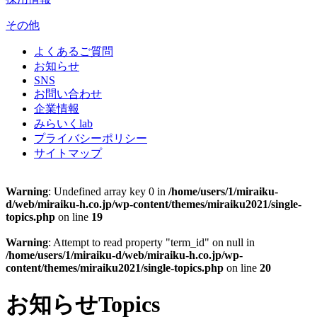
その他
よくあるご質問
お知らせ
SNS
お問い合わせ
企業情報
みらいくlab
プライバシーポリシー
サイトマップ
Warning
: Undefined array key 0 in
/home/users/1/miraiku-
d/web/miraiku-h.co.jp/wp-content/themes/miraiku2021/single-
topics.php
on line
19
Warning
: Attempt to read property "term_id" on null in
/home/users/1/miraiku-d/web/miraiku-h.co.jp/wp-
content/themes/miraiku2021/single-topics.php
on line
20
お知らせ
Topics