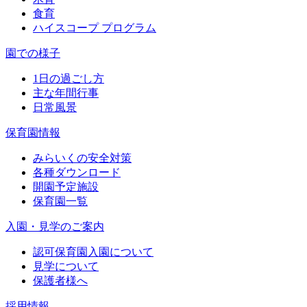
食育
ハイスコープ プログラム
園での様子
1日の過ごし方
主な年間行事
日常風景
保育園情報
みらいくの安全対策
各種ダウンロード
開園予定施設
保育園一覧
入園・見学のご案内
認可保育園入園について
見学について
保護者様へ
採用情報