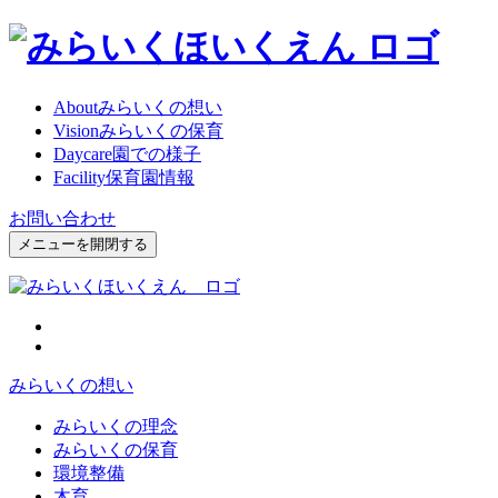
About
みらいくの想い
Vision
みらいくの保育
Daycare
園での様子
Facility
保育園情報
お問い合わせ
メニューを開閉する
みらいくの想い
みらいくの理念
みらいくの保育
環境整備
木育