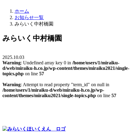
ホーム
お知らせ一覧
みらいく中村橋園
みらいく中村橋園
2025.10.03
Warning
: Undefined array key 0 in
/home/users/1/miraiku-
d/web/miraiku-h.co.jp/wp-content/themes/miraiku2021/single-
topics.php
on line
57
Warning
: Attempt to read property "term_id" on null in
/home/users/1/miraiku-d/web/miraiku-h.co.jp/wp-
content/themes/miraiku2021/single-topics.php
on line
57