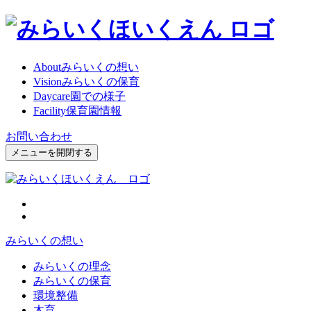
About
みらいくの想い
Vision
みらいくの保育
Daycare
園での様子
Facility
保育園情報
お問い合わせ
メニューを開閉する
みらいくの想い
みらいくの理念
みらいくの保育
環境整備
木育