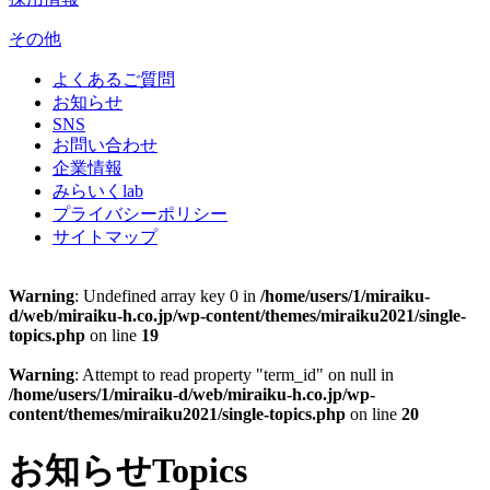
その他
よくあるご質問
お知らせ
SNS
お問い合わせ
企業情報
みらいくlab
プライバシーポリシー
サイトマップ
Warning
: Undefined array key 0 in
/home/users/1/miraiku-
d/web/miraiku-h.co.jp/wp-content/themes/miraiku2021/single-
topics.php
on line
19
Warning
: Attempt to read property "term_id" on null in
/home/users/1/miraiku-d/web/miraiku-h.co.jp/wp-
content/themes/miraiku2021/single-topics.php
on line
20
お知らせ
Topics