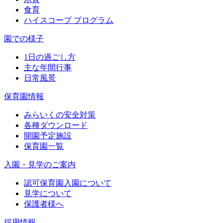
食育
ハイスコープ プログラム
園での様子
1日の過ごし方
主な年間行事
日常風景
保育園情報
みらいくの安全対策
各種ダウンロード
開園予定施設
保育園一覧
入園・見学のご案内
認可保育園入園について
見学について
保護者様へ
採用情報