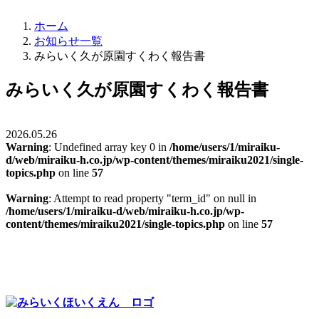
ホーム
お知らせ一覧
みらいく久が原園すくわく報告書
みらいく久が原園すくわく報告書
2026.05.26
Warning
: Undefined array key 0 in
/home/users/1/miraiku-
d/web/miraiku-h.co.jp/wp-content/themes/miraiku2021/single-
topics.php
on line
57
Warning
: Attempt to read property "term_id" on null in
/home/users/1/miraiku-d/web/miraiku-h.co.jp/wp-
content/themes/miraiku2021/single-topics.php
on line
57