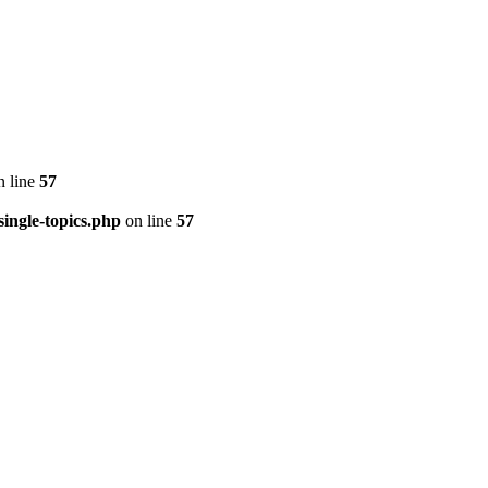
 line
57
ingle-topics.php
on line
57