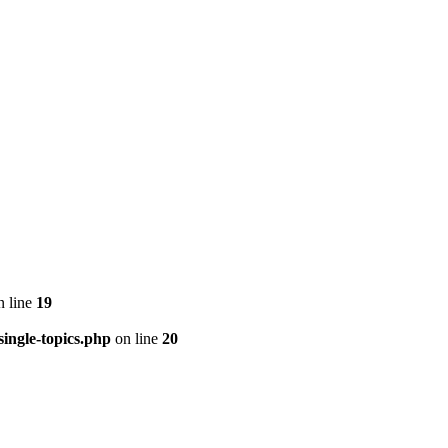
 line
19
ingle-topics.php
on line
20