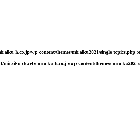
iraiku-h.co.jp/wp-content/themes/miraiku2021/single-topics.php
on
/1/miraiku-d/web/miraiku-h.co.jp/wp-content/themes/miraiku2021/s