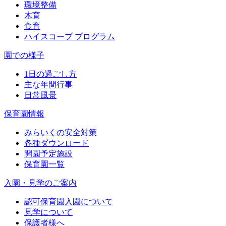
環境整備
木育
食育
ハイスコープ プログラム
園での様子
1日の過ごし方
主な年間行事
日常風景
保育園情報
みらいくの安全対策
各種ダウンロード
開園予定施設
保育園一覧
入園・見学のご案内
認可保育園入園について
見学について
保護者様へ