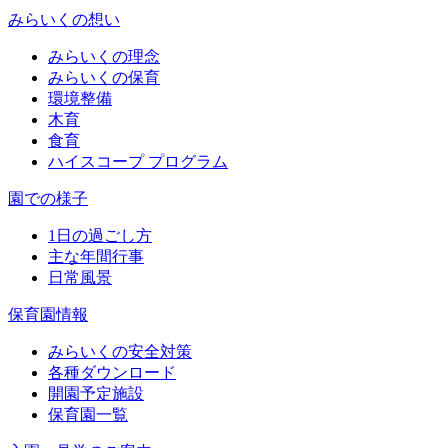
みらいくの想い
みらいくの理念
みらいくの保育
環境整備
木育
食育
ハイスコープ プログラム
園での様子
1日の過ごし方
主な年間行事
日常風景
保育園情報
みらいくの安全対策
各種ダウンロード
開園予定施設
保育園一覧