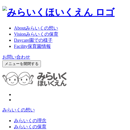
About
みらいくの想い
Vision
みらいくの保育
Daycare
園での様子
Facility
保育園情報
お問い合わせ
メニューを開閉する
みらいくの想い
みらいくの理念
みらいくの保育