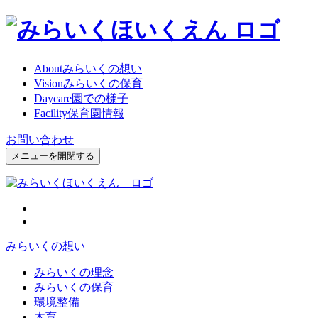
About
みらいくの想い
Vision
みらいくの保育
Daycare
園での様子
Facility
保育園情報
お問い合わせ
メニューを開閉する
みらいくの想い
みらいくの理念
みらいくの保育
環境整備
木育