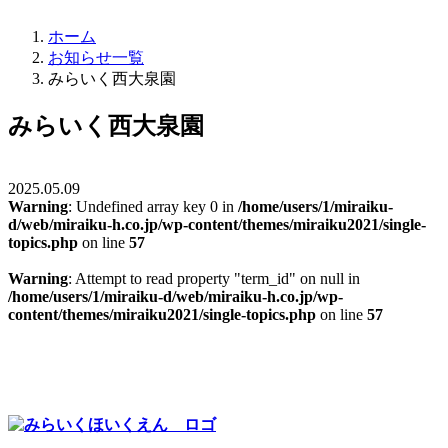
ホーム
お知らせ一覧
みらいく西大泉園
みらいく西大泉園
2025.05.09
Warning
: Undefined array key 0 in
/home/users/1/miraiku-
d/web/miraiku-h.co.jp/wp-content/themes/miraiku2021/single-
topics.php
on line
57
Warning
: Attempt to read property "term_id" on null in
/home/users/1/miraiku-d/web/miraiku-h.co.jp/wp-
content/themes/miraiku2021/single-topics.php
on line
57