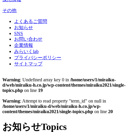
その他
よくあるご質問
お知らせ
SNS
お問い合わせ
企業情報
みらいくlab
プライバシーポリシー
サイトマップ
Warning
: Undefined array key 0 in
/home/users/1/miraiku-
d/web/miraiku-h.co.jp/wp-content/themes/miraiku2021/single-
topics.php
on line
19
Warning
: Attempt to read property "term_id" on null in
/home/users/1/miraiku-d/web/miraiku-h.co.jp/wp-
content/themes/miraiku2021/single-topics.php
on line
20
お知らせ
Topics