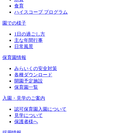
食育
ハイスコープ プログラム
園での様子
1日の過ごし方
主な年間行事
日常風景
保育園情報
みらいくの安全対策
各種ダウンロード
開園予定施設
保育園一覧
入園・見学のご案内
認可保育園入園について
見学について
保護者様へ
採用情報