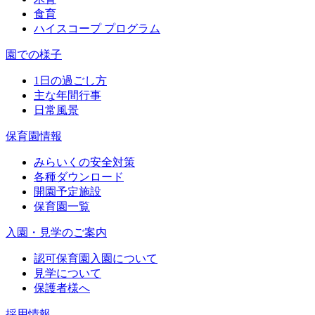
食育
ハイスコープ プログラム
園での様子
1日の過ごし方
主な年間行事
日常風景
保育園情報
みらいくの安全対策
各種ダウンロード
開園予定施設
保育園一覧
入園・見学のご案内
認可保育園入園について
見学について
保護者様へ
採用情報