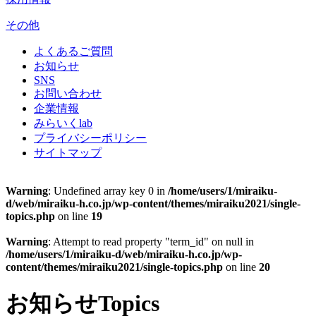
その他
よくあるご質問
お知らせ
SNS
お問い合わせ
企業情報
みらいくlab
プライバシーポリシー
サイトマップ
Warning
: Undefined array key 0 in
/home/users/1/miraiku-
d/web/miraiku-h.co.jp/wp-content/themes/miraiku2021/single-
topics.php
on line
19
Warning
: Attempt to read property "term_id" on null in
/home/users/1/miraiku-d/web/miraiku-h.co.jp/wp-
content/themes/miraiku2021/single-topics.php
on line
20
お知らせ
Topics