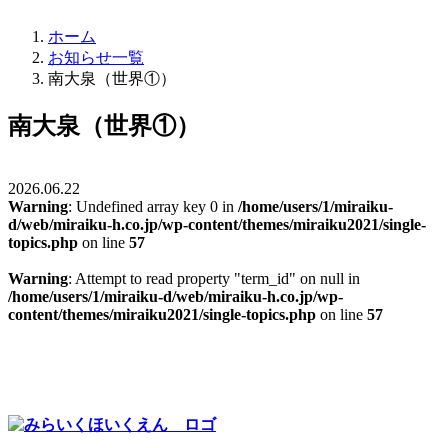
ホーム
お知らせ一覧
南大泉（世界①）
南大泉（世界①）
2026.06.22
Warning
: Undefined array key 0 in
/home/users/1/miraiku-
d/web/miraiku-h.co.jp/wp-content/themes/miraiku2021/single-
topics.php
on line
57
Warning
: Attempt to read property "term_id" on null in
/home/users/1/miraiku-d/web/miraiku-h.co.jp/wp-
content/themes/miraiku2021/single-topics.php
on line
57