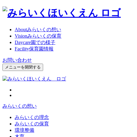
About
みらいくの想い
Vision
みらいくの保育
Daycare
園での様子
Facility
保育園情報
お問い合わせ
メニューを開閉する
みらいくの想い
みらいくの理念
みらいくの保育
環境整備
木育