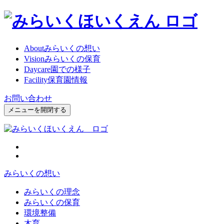
About
みらいくの想い
Vision
みらいくの保育
Daycare
園での様子
Facility
保育園情報
お問い合わせ
メニューを開閉する
みらいくの想い
みらいくの理念
みらいくの保育
環境整備
木育