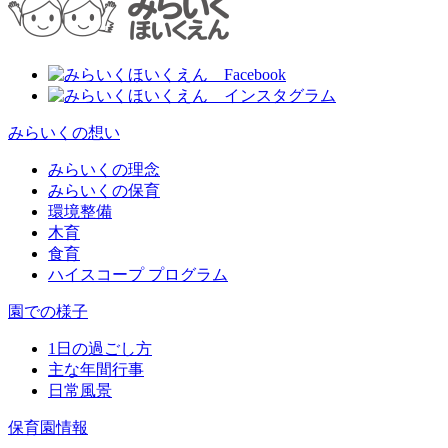
みらいくの想い
みらいくの理念
みらいくの保育
環境整備
木育
食育
ハイスコープ プログラム
園での様子
1日の過ごし方
主な年間行事
日常風景
保育園情報