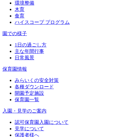
環境整備
木育
食育
ハイスコープ プログラム
園での様子
1日の過ごし方
主な年間行事
日常風景
保育園情報
みらいくの安全対策
各種ダウンロード
開園予定施設
保育園一覧
入園・見学のご案内
認可保育園入園について
見学について
保護者様へ