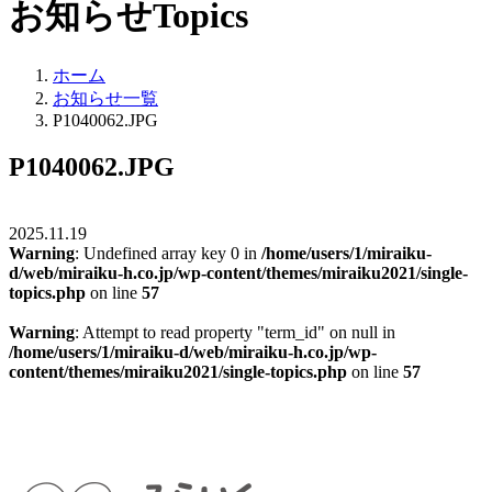
お知らせ
Topics
ホーム
お知らせ一覧
P1040062.JPG
P1040062.JPG
2025.11.19
Warning
: Undefined array key 0 in
/home/users/1/miraiku-
d/web/miraiku-h.co.jp/wp-content/themes/miraiku2021/single-
topics.php
on line
57
Warning
: Attempt to read property "term_id" on null in
/home/users/1/miraiku-d/web/miraiku-h.co.jp/wp-
content/themes/miraiku2021/single-topics.php
on line
57