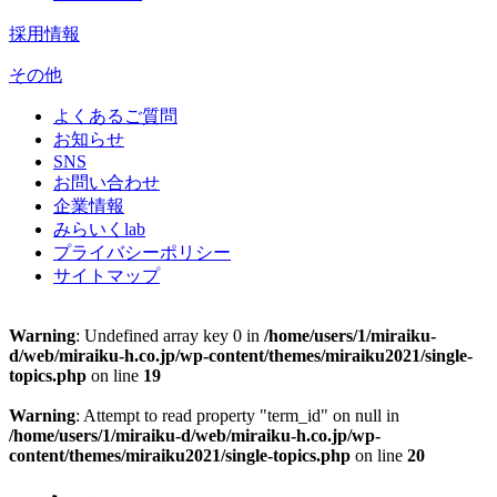
採用情報
その他
よくあるご質問
お知らせ
SNS
お問い合わせ
企業情報
みらいくlab
プライバシーポリシー
サイトマップ
Warning
: Undefined array key 0 in
/home/users/1/miraiku-
d/web/miraiku-h.co.jp/wp-content/themes/miraiku2021/single-
topics.php
on line
19
Warning
: Attempt to read property "term_id" on null in
/home/users/1/miraiku-d/web/miraiku-h.co.jp/wp-
content/themes/miraiku2021/single-topics.php
on line
20