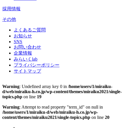
採用情報
その他
よくあるご質問
お知らせ
SNS
お問い合わせ
企業情報
みらいくlab
プライバシーポリシー
サイトマップ
Warning
: Undefined array key 0 in
/home/users/1/miraiku-
d/web/miraiku-h.co.jp/wp-content/themes/miraiku2021/single-
topics.php
on line
19
Warning
: Attempt to read property "term_id" on null in
/home/users/1/miraiku-d/web/miraiku-h.co.jp/wp-
content/themes/miraiku2021/single-topics.php
on line
20