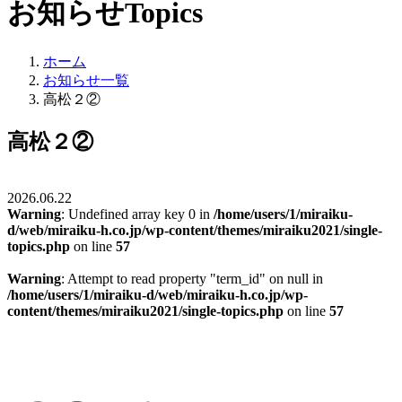
お知らせ
Topics
ホーム
お知らせ一覧
高松２②
高松２②
2026.06.22
Warning
: Undefined array key 0 in
/home/users/1/miraiku-
d/web/miraiku-h.co.jp/wp-content/themes/miraiku2021/single-
topics.php
on line
57
Warning
: Attempt to read property "term_id" on null in
/home/users/1/miraiku-d/web/miraiku-h.co.jp/wp-
content/themes/miraiku2021/single-topics.php
on line
57