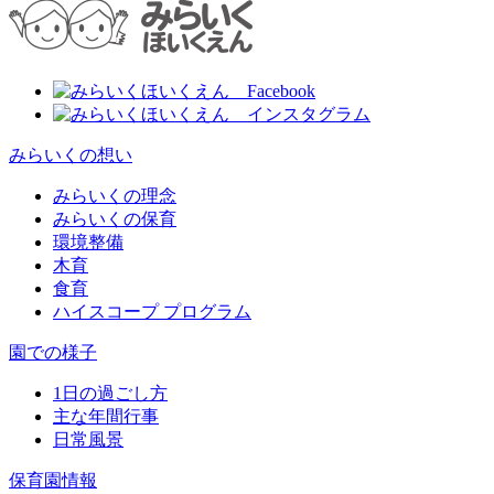
みらいくの想い
みらいくの理念
みらいくの保育
環境整備
木育
食育
ハイスコープ プログラム
園での様子
1日の過ごし方
主な年間行事
日常風景
保育園情報