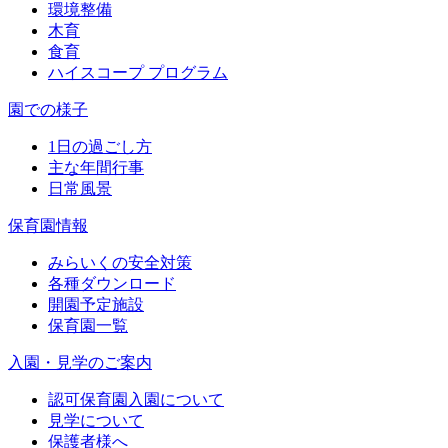
環境整備
木育
食育
ハイスコープ プログラム
園での様子
1日の過ごし方
主な年間行事
日常風景
保育園情報
みらいくの安全対策
各種ダウンロード
開園予定施設
保育園一覧
入園・見学のご案内
認可保育園入園について
見学について
保護者様へ