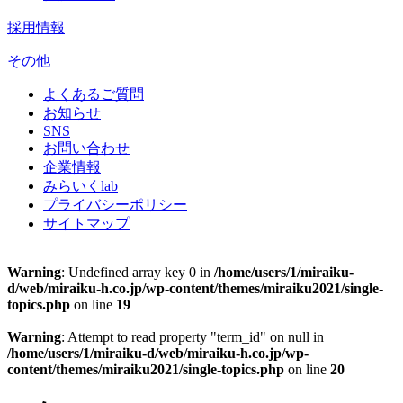
採用情報
その他
よくあるご質問
お知らせ
SNS
お問い合わせ
企業情報
みらいくlab
プライバシーポリシー
サイトマップ
Warning
: Undefined array key 0 in
/home/users/1/miraiku-
d/web/miraiku-h.co.jp/wp-content/themes/miraiku2021/single-
topics.php
on line
19
Warning
: Attempt to read property "term_id" on null in
/home/users/1/miraiku-d/web/miraiku-h.co.jp/wp-
content/themes/miraiku2021/single-topics.php
on line
20