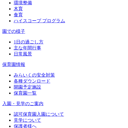
環境整備
木育
食育
ハイスコープ プログラム
園での様子
1日の過ごし方
主な年間行事
日常風景
保育園情報
みらいくの安全対策
各種ダウンロード
開園予定施設
保育園一覧
入園・見学のご案内
認可保育園入園について
見学について
保護者様へ