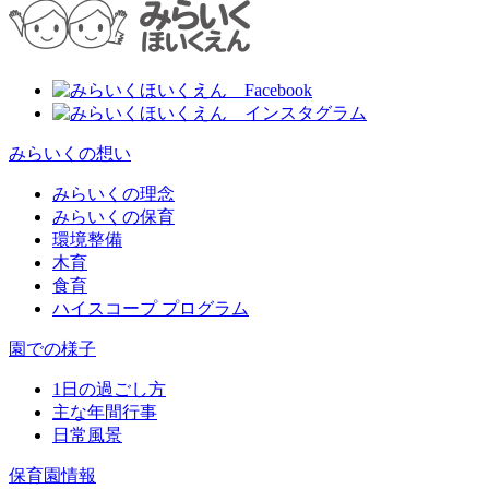
みらいくの想い
みらいくの理念
みらいくの保育
環境整備
木育
食育
ハイスコープ プログラム
園での様子
1日の過ごし方
主な年間行事
日常風景
保育園情報