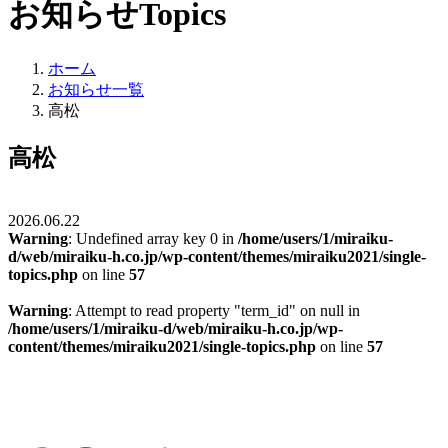
お知らせ
Topics
ホーム
お知らせ一覧
高松
高松
2026.06.22
Warning
: Undefined array key 0 in
/home/users/1/miraiku-
d/web/miraiku-h.co.jp/wp-content/themes/miraiku2021/single-
topics.php
on line
57
Warning
: Attempt to read property "term_id" on null in
/home/users/1/miraiku-d/web/miraiku-h.co.jp/wp-
content/themes/miraiku2021/single-topics.php
on line
57