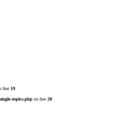
 line
19
ingle-topics.php
on line
20