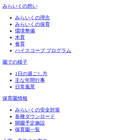
みらいくの想い
みらいくの理念
みらいくの保育
環境整備
木育
食育
ハイスコープ プログラム
園での様子
1日の過ごし方
主な年間行事
日常風景
保育園情報
みらいくの安全対策
各種ダウンロード
開園予定施設
保育園一覧