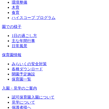
環境整備
木育
食育
ハイスコープ プログラム
園での様子
1日の過ごし方
主な年間行事
日常風景
保育園情報
みらいくの安全対策
各種ダウンロード
開園予定施設
保育園一覧
入園・見学のご案内
認可保育園入園について
見学について
保護者様へ