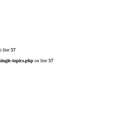
 line
57
ingle-topics.php
on line
57