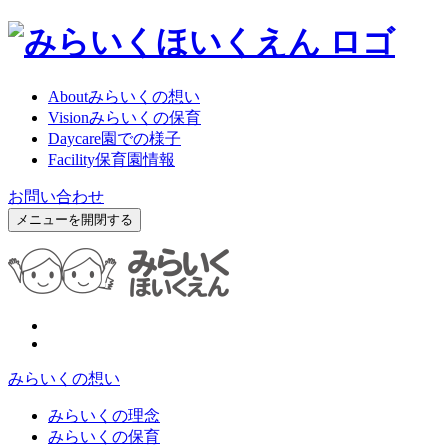
About
みらいくの想い
Vision
みらいくの保育
Daycare
園での様子
Facility
保育園情報
お問い合わせ
メニューを開閉する
みらいくの想い
みらいくの理念
みらいくの保育