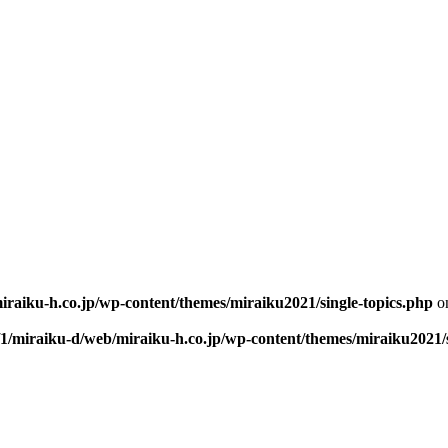
iraiku-h.co.jp/wp-content/themes/miraiku2021/single-topics.php
on
/1/miraiku-d/web/miraiku-h.co.jp/wp-content/themes/miraiku2021/s