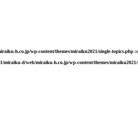
iraiku-h.co.jp/wp-content/themes/miraiku2021/single-topics.php
on
/1/miraiku-d/web/miraiku-h.co.jp/wp-content/themes/miraiku2021/s