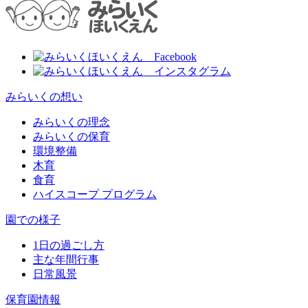
みらいくの想い
みらいくの理念
みらいくの保育
環境整備
木育
食育
ハイスコープ プログラム
園での様子
1日の過ごし方
主な年間行事
日常風景
保育園情報