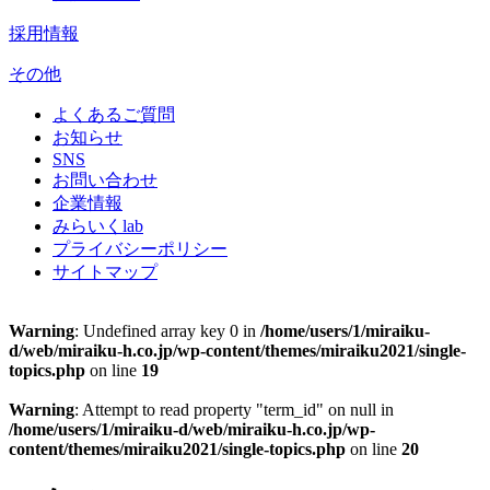
採用情報
その他
よくあるご質問
お知らせ
SNS
お問い合わせ
企業情報
みらいくlab
プライバシーポリシー
サイトマップ
Warning
: Undefined array key 0 in
/home/users/1/miraiku-
d/web/miraiku-h.co.jp/wp-content/themes/miraiku2021/single-
topics.php
on line
19
Warning
: Attempt to read property "term_id" on null in
/home/users/1/miraiku-d/web/miraiku-h.co.jp/wp-
content/themes/miraiku2021/single-topics.php
on line
20