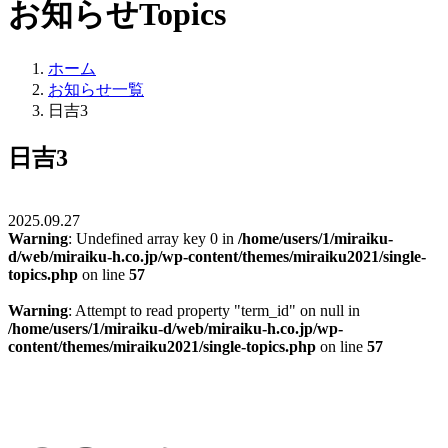
お知らせ
Topics
ホーム
お知らせ一覧
日吉3
日吉3
2025.09.27
Warning
: Undefined array key 0 in
/home/users/1/miraiku-
d/web/miraiku-h.co.jp/wp-content/themes/miraiku2021/single-
topics.php
on line
57
Warning
: Attempt to read property "term_id" on null in
/home/users/1/miraiku-d/web/miraiku-h.co.jp/wp-
content/themes/miraiku2021/single-topics.php
on line
57