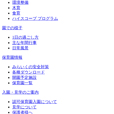
環境整備
木育
食育
ハイスコープ プログラム
園での様子
1日の過ごし方
主な年間行事
日常風景
保育園情報
みらいくの安全対策
各種ダウンロード
開園予定施設
保育園一覧
入園・見学のご案内
認可保育園入園について
見学について
保護者様へ