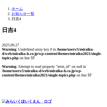
ホーム
お知らせ一覧
日吉4
日吉4
2025.09.27
Warning
: Undefined array key 0 in
/home/users/1/miraiku-
d/web/miraiku-h.co.jp/wp-content/themes/miraiku2021/single-
topics.php
on line
57
Warning
: Attempt to read property "term_id" on null in
/home/users/1/miraiku-d/web/miraiku-h.co.jp/wp-
content/themes/miraiku2021/single-topics.php
on line
57