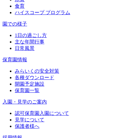
食育
ハイスコープ プログラム
園での様子
1日の過ごし方
主な年間行事
日常風景
保育園情報
みらいくの安全対策
各種ダウンロード
開園予定施設
保育園一覧
入園・見学のご案内
認可保育園入園について
見学について
保護者様へ
採用情報