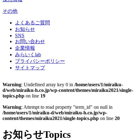
その他
よくあるご質問
お知らせ
SNS
お問い合わせ
企業情報
みらいくlab
プライバシーポリシー
サイトマップ
Warning
: Undefined array key 0 in
/home/users/1/miraiku-
d/web/miraiku-h.co.jp/wp-content/themes/miraiku2021/single-
topics.php
on line
19
Warning
: Attempt to read property "term_id" on null in
/home/users/1/miraiku-d/web/miraiku-h.co.jp/wp-
content/themes/miraiku2021/single-topics.php
on line
20
お知らせ
Topics