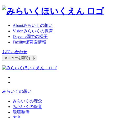
About
みらいくの想い
Vision
みらいくの保育
Daycare
園での様子
Facility
保育園情報
お問い合わせ
メニューを開閉する
みらいくの想い
みらいくの理念
みらいくの保育
環境整備
木育