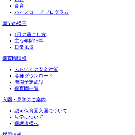
食育
ハイスコープ プログラム
園での様子
1日の過ごし方
主な年間行事
日常風景
保育園情報
みらいくの安全対策
各種ダウンロード
開園予定施設
保育園一覧
入園・見学のご案内
認可保育園入園について
見学について
保護者様へ
採用情報