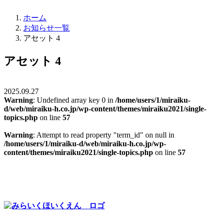
ホーム
お知らせ一覧
アセット 4
アセット 4
2025.09.27
Warning
: Undefined array key 0 in
/home/users/1/miraiku-
d/web/miraiku-h.co.jp/wp-content/themes/miraiku2021/single-
topics.php
on line
57
Warning
: Attempt to read property "term_id" on null in
/home/users/1/miraiku-d/web/miraiku-h.co.jp/wp-
content/themes/miraiku2021/single-topics.php
on line
57