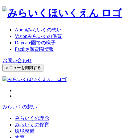
About
みらいくの想い
Vision
みらいくの保育
Daycare
園での様子
Facility
保育園情報
お問い合わせ
メニューを開閉する
みらいくの想い
みらいくの理念
みらいくの保育
環境整備
木育