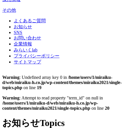
その他
よくあるご質問
お知らせ
SNS
お問い合わせ
企業情報
みらいくlab
プライバシーポリシー
サイトマップ
Warning
: Undefined array key 0 in
/home/users/1/miraiku-
d/web/miraiku-h.co.jp/wp-content/themes/miraiku2021/single-
topics.php
on line
19
Warning
: Attempt to read property "term_id" on null in
/home/users/1/miraiku-d/web/miraiku-h.co.jp/wp-
content/themes/miraiku2021/single-topics.php
on line
20
お知らせ
Topics