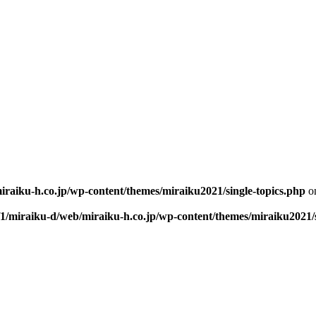
iraiku-h.co.jp/wp-content/themes/miraiku2021/single-topics.php
on
/1/miraiku-d/web/miraiku-h.co.jp/wp-content/themes/miraiku2021/s