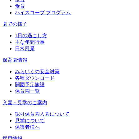
食育
ハイスコープ プログラム
園での様子
1日の過ごし方
主な年間行事
日常風景
保育園情報
みらいくの安全対策
各種ダウンロード
開園予定施設
保育園一覧
入園・見学のご案内
認可保育園入園について
見学について
保護者様へ
採用情報