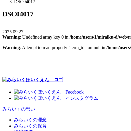
DSC04017
DSC04017
2025.09.27
Warning
: Undefined array key 0 in
/home/users/1/miraiku-d/web/m
Warning
: Attempt to read property "term_id" on null in
/home/users
みらいくの想い
みらいくの理念
みらいくの保育