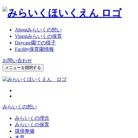
About
みらいくの想い
Vision
みらいくの保育
Daycare
園での様子
Facility
保育園情報
お問い合わせ
メニューを開閉する
みらいくの想い
みらいくの理念
みらいくの保育
環境整備
木育