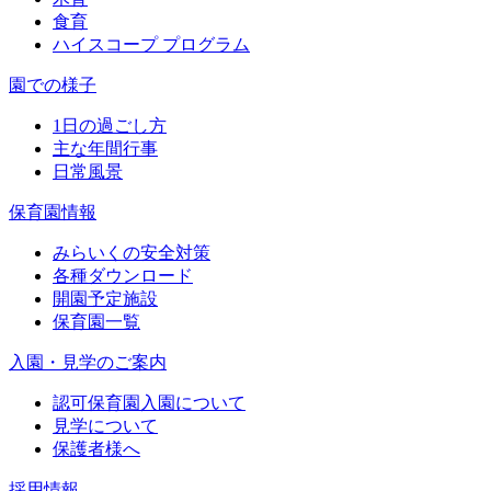
食育
ハイスコープ プログラム
園での様子
1日の過ごし方
主な年間行事
日常風景
保育園情報
みらいくの安全対策
各種ダウンロード
開園予定施設
保育園一覧
入園・見学のご案内
認可保育園入園について
見学について
保護者様へ
採用情報