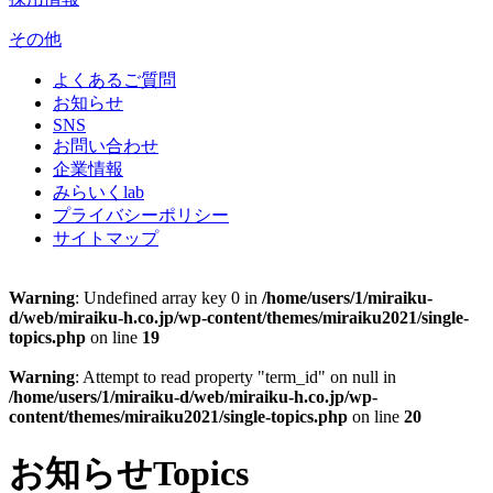
その他
よくあるご質問
お知らせ
SNS
お問い合わせ
企業情報
みらいくlab
プライバシーポリシー
サイトマップ
Warning
: Undefined array key 0 in
/home/users/1/miraiku-
d/web/miraiku-h.co.jp/wp-content/themes/miraiku2021/single-
topics.php
on line
19
Warning
: Attempt to read property "term_id" on null in
/home/users/1/miraiku-d/web/miraiku-h.co.jp/wp-
content/themes/miraiku2021/single-topics.php
on line
20
お知らせ
Topics