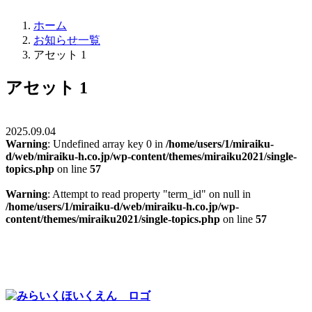
ホーム
お知らせ一覧
アセット 1
アセット 1
2025.09.04
Warning
: Undefined array key 0 in
/home/users/1/miraiku-
d/web/miraiku-h.co.jp/wp-content/themes/miraiku2021/single-
topics.php
on line
57
Warning
: Attempt to read property "term_id" on null in
/home/users/1/miraiku-d/web/miraiku-h.co.jp/wp-
content/themes/miraiku2021/single-topics.php
on line
57