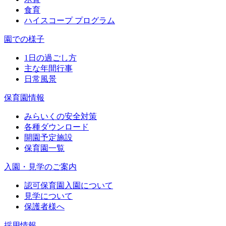
食育
ハイスコープ プログラム
園での様子
1日の過ごし方
主な年間行事
日常風景
保育園情報
みらいくの安全対策
各種ダウンロード
開園予定施設
保育園一覧
入園・見学のご案内
認可保育園入園について
見学について
保護者様へ
採用情報