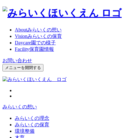
About
みらいくの想い
Vision
みらいくの保育
Daycare
園での様子
Facility
保育園情報
お問い合わせ
メニューを開閉する
みらいくの想い
みらいくの理念
みらいくの保育
環境整備
木育