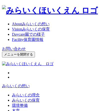
About
みらいくの想い
Vision
みらいくの保育
Daycare
園での様子
Facility
保育園情報
お問い合わせ
メニューを開閉する
みらいくの想い
みらいくの理念
みらいくの保育
環境整備
木育