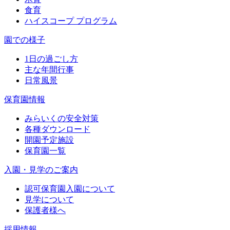
食育
ハイスコープ プログラム
園での様子
1日の過ごし方
主な年間行事
日常風景
保育園情報
みらいくの安全対策
各種ダウンロード
開園予定施設
保育園一覧
入園・見学のご案内
認可保育園入園について
見学について
保護者様へ
採用情報