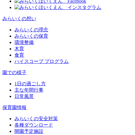
みらいくの想い
みらいくの理念
みらいくの保育
環境整備
木育
食育
ハイスコープ プログラム
園での様子
1日の過ごし方
主な年間行事
日常風景
保育園情報
みらいくの安全対策
各種ダウンロード
開園予定施設