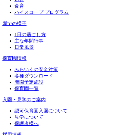
食育
ハイスコープ プログラム
園での様子
1日の過ごし方
主な年間行事
日常風景
保育園情報
みらいくの安全対策
各種ダウンロード
開園予定施設
保育園一覧
入園・見学のご案内
認可保育園入園について
見学について
保護者様へ
採用情報