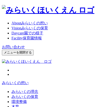
About
みらいくの想い
Vision
みらいくの保育
Daycare
園での様子
Facility
保育園情報
お問い合わせ
メニューを開閉する
みらいくの想い
みらいくの理念
みらいくの保育
環境整備
木育