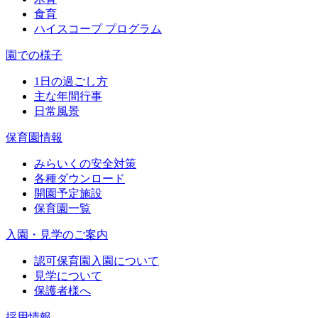
食育
ハイスコープ プログラム
園での様子
1日の過ごし方
主な年間行事
日常風景
保育園情報
みらいくの安全対策
各種ダウンロード
開園予定施設
保育園一覧
入園・見学のご案内
認可保育園入園について
見学について
保護者様へ
採用情報