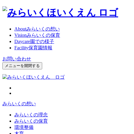
About
みらいくの想い
Vision
みらいくの保育
Daycare
園での様子
Facility
保育園情報
お問い合わせ
メニューを開閉する
みらいくの想い
みらいくの理念
みらいくの保育
環境整備
木育