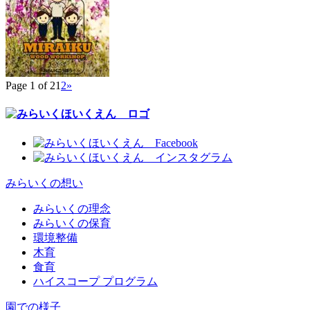
Page 1 of 2
1
2
»
みらいくの想い
みらいくの理念
みらいくの保育
環境整備
木育
食育
ハイスコープ プログラム
園での様子