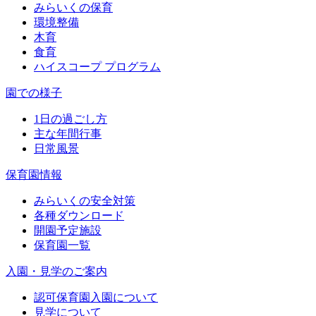
みらいくの保育
環境整備
木育
食育
ハイスコープ プログラム
園での様子
1日の過ごし方
主な年間行事
日常風景
保育園情報
みらいくの安全対策
各種ダウンロード
開園予定施設
保育園一覧
入園・見学のご案内
認可保育園入園について
見学について