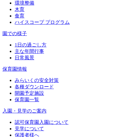
環境整備
木育
食育
ハイスコープ プログラム
園での様子
1日の過ごし方
主な年間行事
日常風景
保育園情報
みらいくの安全対策
各種ダウンロード
開園予定施設
保育園一覧
入園・見学のご案内
認可保育園入園について
見学について
保護者様へ