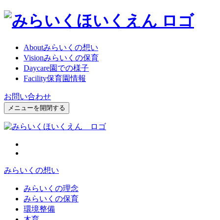
About
みらいくの想い
Vision
みらいくの保育
Daycare
園での様子
Facility
保育園情報
お問い合わせ
メニューを開閉する
みらいくの想い
みらいくの理念
みらいくの保育
環境整備
木育