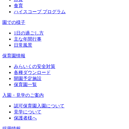
食育
ハイスコープ プログラム
園での様子
1日の過ごし方
主な年間行事
日常風景
保育園情報
みらいくの安全対策
各種ダウンロード
開園予定施設
保育園一覧
入園・見学のご案内
認可保育園入園について
見学について
保護者様へ
採用情報