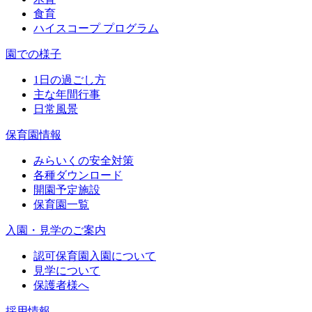
食育
ハイスコープ プログラム
園での様子
1日の過ごし方
主な年間行事
日常風景
保育園情報
みらいくの安全対策
各種ダウンロード
開園予定施設
保育園一覧
入園・見学のご案内
認可保育園入園について
見学について
保護者様へ
採用情報