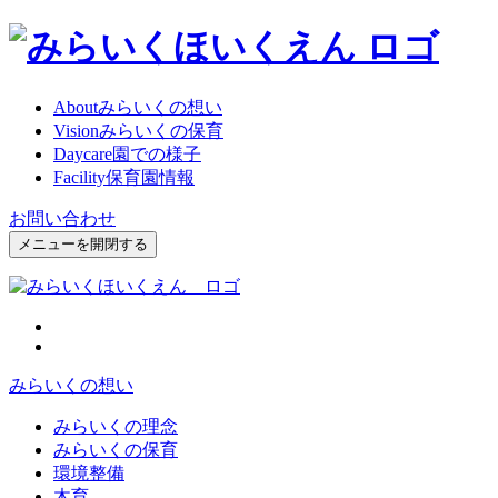
About
みらいくの想い
Vision
みらいくの保育
Daycare
園での様子
Facility
保育園情報
お問い合わせ
メニューを開閉する
みらいくの想い
みらいくの理念
みらいくの保育
環境整備
木育