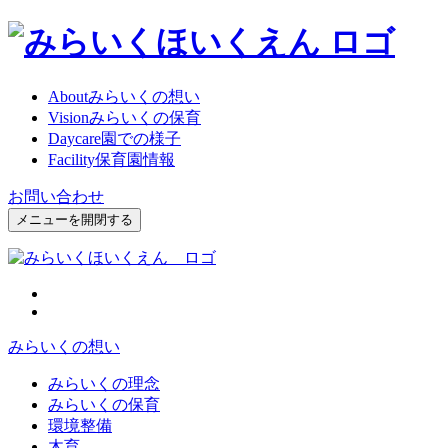
About
みらいくの想い
Vision
みらいくの保育
Daycare
園での様子
Facility
保育園情報
お問い合わせ
メニューを開閉する
みらいくの想い
みらいくの理念
みらいくの保育
環境整備
木育