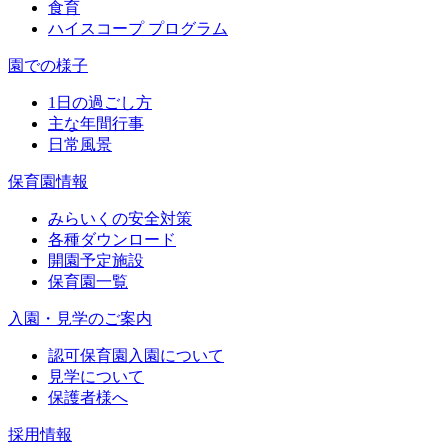
食育
ハイスコープ プログラム
園での様子
1日の過ごし方
主な年間行事
日常風景
保育園情報
みらいくの安全対策
各種ダウンロード
開園予定施設
保育園一覧
入園・見学のご案内
認可保育園入園について
見学について
保護者様へ
採用情報