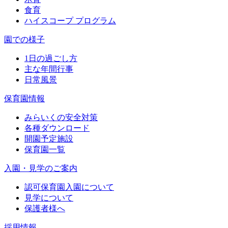
食育
ハイスコープ プログラム
園での様子
1日の過ごし方
主な年間行事
日常風景
保育園情報
みらいくの安全対策
各種ダウンロード
開園予定施設
保育園一覧
入園・見学のご案内
認可保育園入園について
見学について
保護者様へ
採用情報