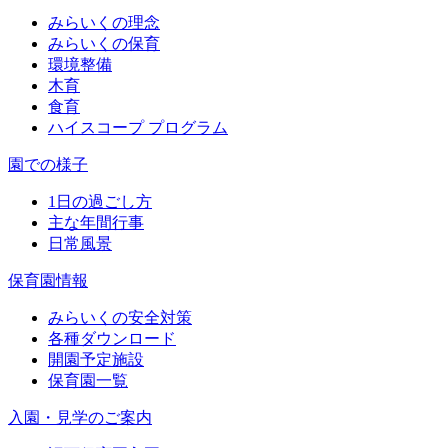
みらいくの理念
みらいくの保育
環境整備
木育
食育
ハイスコープ プログラム
園での様子
1日の過ごし方
主な年間行事
日常風景
保育園情報
みらいくの安全対策
各種ダウンロード
開園予定施設
保育園一覧
入園・見学のご案内