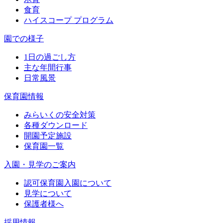
食育
ハイスコープ プログラム
園での様子
1日の過ごし方
主な年間行事
日常風景
保育園情報
みらいくの安全対策
各種ダウンロード
開園予定施設
保育園一覧
入園・見学のご案内
認可保育園入園について
見学について
保護者様へ
採用情報