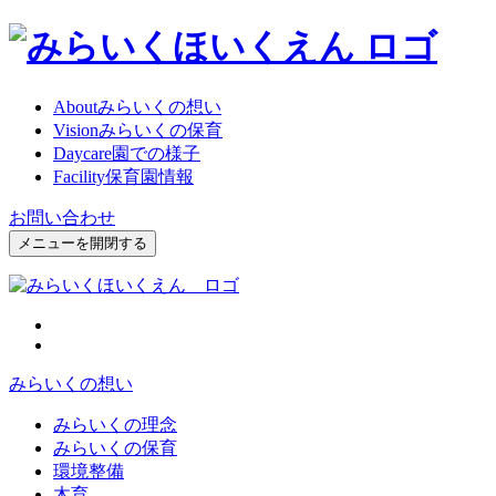
About
みらいくの想い
Vision
みらいくの保育
Daycare
園での様子
Facility
保育園情報
お問い合わせ
メニューを開閉する
みらいくの想い
みらいくの理念
みらいくの保育
環境整備
木育