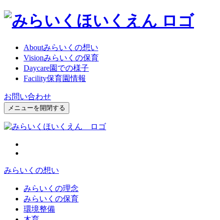
About
みらいくの想い
Vision
みらいくの保育
Daycare
園での様子
Facility
保育園情報
お問い合わせ
メニューを開閉する
みらいくの想い
みらいくの理念
みらいくの保育
環境整備
木育