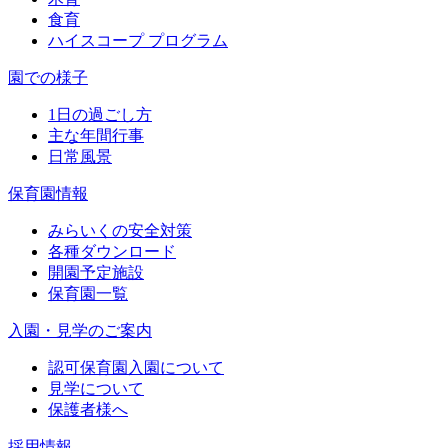
食育
ハイスコープ プログラム
園での様子
1日の過ごし方
主な年間行事
日常風景
保育園情報
みらいくの安全対策
各種ダウンロード
開園予定施設
保育園一覧
入園・見学のご案内
認可保育園入園について
見学について
保護者様へ
採用情報