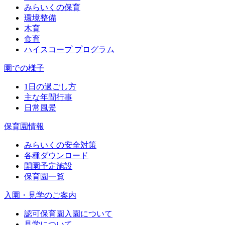
みらいくの保育
環境整備
木育
食育
ハイスコープ プログラム
園での様子
1日の過ごし方
主な年間行事
日常風景
保育園情報
みらいくの安全対策
各種ダウンロード
開園予定施設
保育園一覧
入園・見学のご案内
認可保育園入園について
見学について