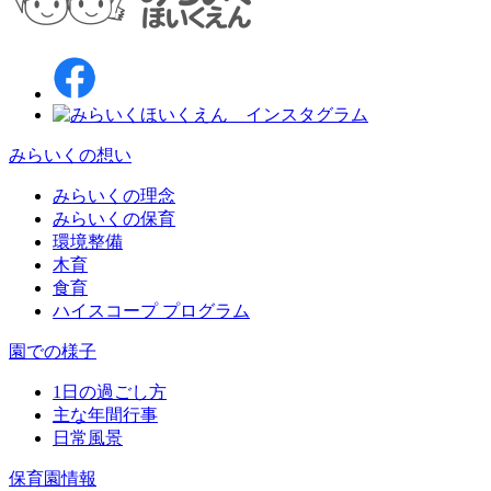
みらいくの想い
みらいくの理念
みらいくの保育
環境整備
木育
食育
ハイスコープ プログラム
園での様子
1日の過ごし方
主な年間行事
日常風景
保育園情報