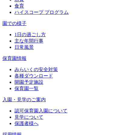
食育
ハイスコープ プログラム
園での様子
1日の過ごし方
主な年間行事
日常風景
保育園情報
みらいくの安全対策
各種ダウンロード
開園予定施設
保育園一覧
入園・見学のご案内
認可保育園入園について
見学について
保護者様へ
採用情報