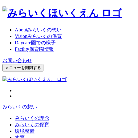
About
みらいくの想い
Vision
みらいくの保育
Daycare
園での様子
Facility
保育園情報
お問い合わせ
メニューを開閉する
みらいくの想い
みらいくの理念
みらいくの保育
環境整備
木育