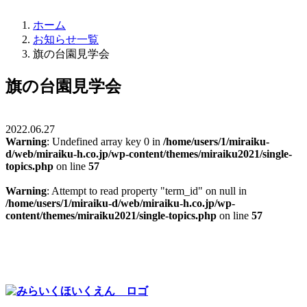
ホーム
お知らせ一覧
旗の台園見学会
旗の台園見学会
2022.06.27
Warning
: Undefined array key 0 in
/home/users/1/miraiku-
d/web/miraiku-h.co.jp/wp-content/themes/miraiku2021/single-
topics.php
on line
57
Warning
: Attempt to read property "term_id" on null in
/home/users/1/miraiku-d/web/miraiku-h.co.jp/wp-
content/themes/miraiku2021/single-topics.php
on line
57