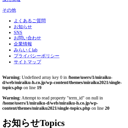
その他
よくあるご質問
お知らせ
SNS
お問い合わせ
企業情報
みらいくlab
プライバシーポリシー
サイトマップ
Warning
: Undefined array key 0 in
/home/users/1/miraiku-
d/web/miraiku-h.co.jp/wp-content/themes/miraiku2021/single-
topics.php
on line
19
Warning
: Attempt to read property "term_id" on null in
/home/users/1/miraiku-d/web/miraiku-h.co.jp/wp-
content/themes/miraiku2021/single-topics.php
on line
20
お知らせ
Topics