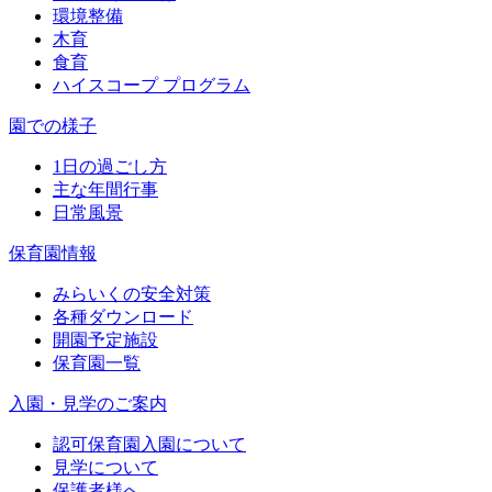
環境整備
木育
食育
ハイスコープ プログラム
園での様子
1日の過ごし方
主な年間行事
日常風景
保育園情報
みらいくの安全対策
各種ダウンロード
開園予定施設
保育園一覧
入園・見学のご案内
認可保育園入園について
見学について
保護者様へ