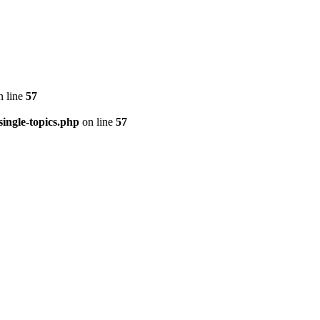
 line
57
ingle-topics.php
on line
57