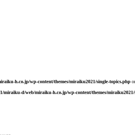
iraiku-h.co.jp/wp-content/themes/miraiku2021/single-topics.php
on
/1/miraiku-d/web/miraiku-h.co.jp/wp-content/themes/miraiku2021/s