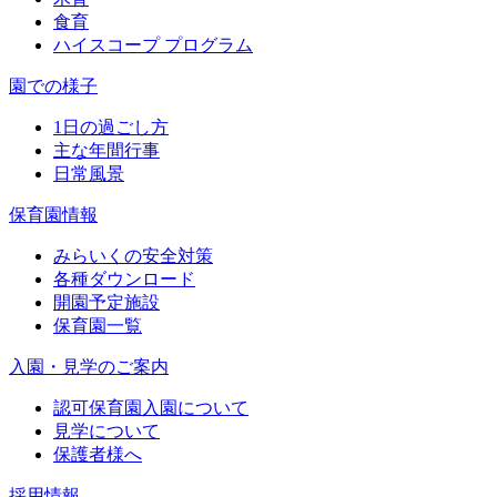
食育
ハイスコープ プログラム
園での様子
1日の過ごし方
主な年間行事
日常風景
保育園情報
みらいくの安全対策
各種ダウンロード
開園予定施設
保育園一覧
入園・見学のご案内
認可保育園入園について
見学について
保護者様へ
採用情報