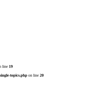
 line
19
ingle-topics.php
on line
20