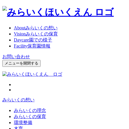
About
みらいくの想い
Vision
みらいくの保育
Daycare
園での様子
Facility
保育園情報
お問い合わせ
メニューを開閉する
みらいくの想い
みらいくの理念
みらいくの保育
環境整備
木育