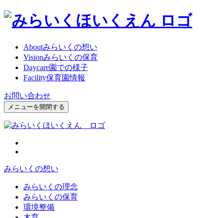
About
みらいくの想い
Vision
みらいくの保育
Daycare
園での様子
Facility
保育園情報
お問い合わせ
メニューを開閉する
みらいくの想い
みらいくの理念
みらいくの保育
環境整備
木育