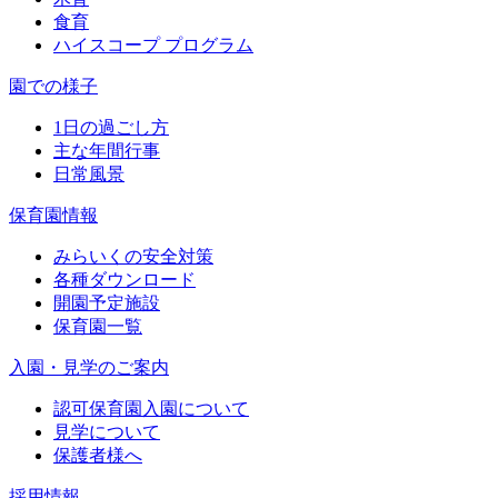
食育
ハイスコープ プログラム
園での様子
1日の過ごし方
主な年間行事
日常風景
保育園情報
みらいくの安全対策
各種ダウンロード
開園予定施設
保育園一覧
入園・見学のご案内
認可保育園入園について
見学について
保護者様へ
採用情報