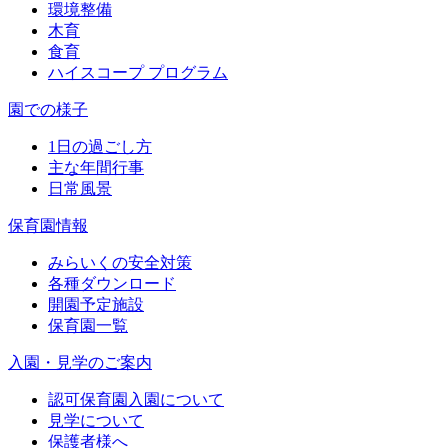
環境整備
木育
食育
ハイスコープ プログラム
園での様子
1日の過ごし方
主な年間行事
日常風景
保育園情報
みらいくの安全対策
各種ダウンロード
開園予定施設
保育園一覧
入園・見学のご案内
認可保育園入園について
見学について
保護者様へ