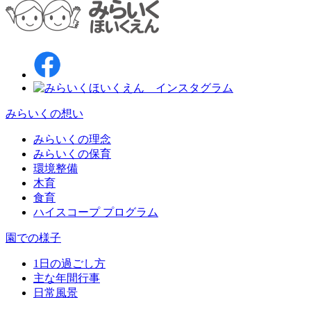
みらいくの想い
みらいくの理念
みらいくの保育
環境整備
木育
食育
ハイスコープ プログラム
園での様子
1日の過ごし方
主な年間行事
日常風景