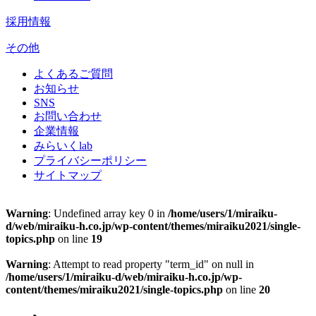
採用情報
その他
よくあるご質問
お知らせ
SNS
お問い合わせ
企業情報
みらいくlab
プライバシーポリシー
サイトマップ
Warning
: Undefined array key 0 in
/home/users/1/miraiku-
d/web/miraiku-h.co.jp/wp-content/themes/miraiku2021/single-
topics.php
on line
19
Warning
: Attempt to read property "term_id" on null in
/home/users/1/miraiku-d/web/miraiku-h.co.jp/wp-
content/themes/miraiku2021/single-topics.php
on line
20