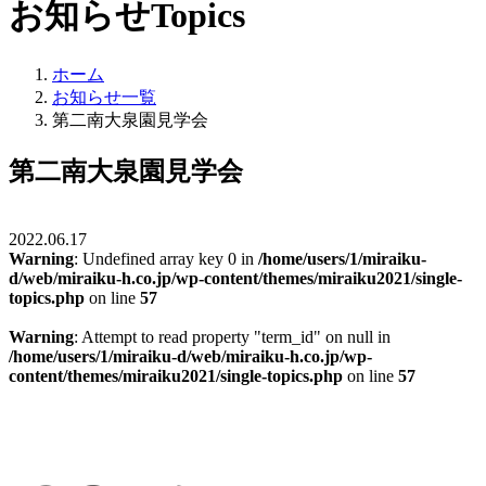
お知らせ
Topics
ホーム
お知らせ一覧
第二南大泉園見学会
第二南大泉園見学会
2022.06.17
Warning
: Undefined array key 0 in
/home/users/1/miraiku-
d/web/miraiku-h.co.jp/wp-content/themes/miraiku2021/single-
topics.php
on line
57
Warning
: Attempt to read property "term_id" on null in
/home/users/1/miraiku-d/web/miraiku-h.co.jp/wp-
content/themes/miraiku2021/single-topics.php
on line
57