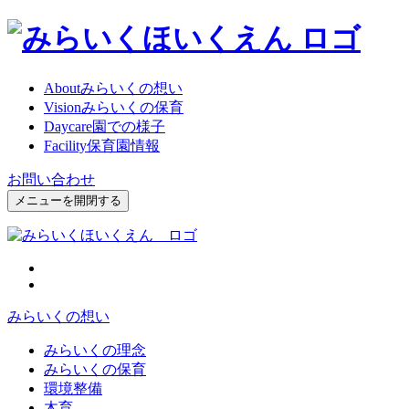
About
みらいくの想い
Vision
みらいくの保育
Daycare
園での様子
Facility
保育園情報
お問い合わせ
メニューを開閉する
みらいくの想い
みらいくの理念
みらいくの保育
環境整備
木育