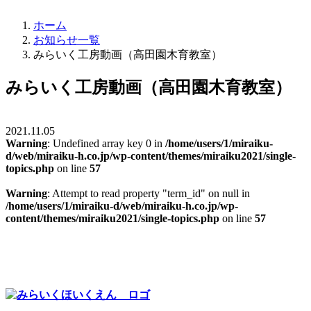
ホーム
お知らせ一覧
みらいく工房動画（高田園木育教室）
みらいく工房動画（高田園木育教室）
2021.11.05
Warning
: Undefined array key 0 in
/home/users/1/miraiku-
d/web/miraiku-h.co.jp/wp-content/themes/miraiku2021/single-
topics.php
on line
57
Warning
: Attempt to read property "term_id" on null in
/home/users/1/miraiku-d/web/miraiku-h.co.jp/wp-
content/themes/miraiku2021/single-topics.php
on line
57