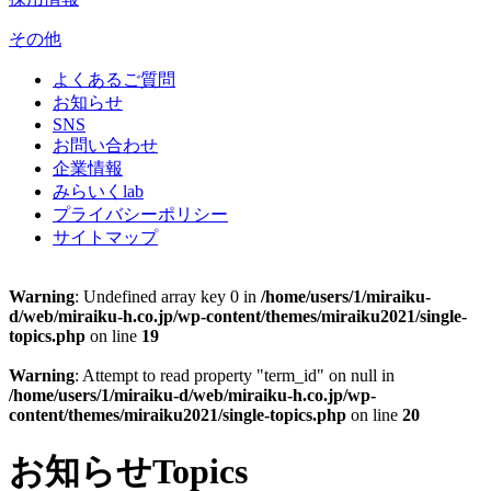
その他
よくあるご質問
お知らせ
SNS
お問い合わせ
企業情報
みらいくlab
プライバシーポリシー
サイトマップ
Warning
: Undefined array key 0 in
/home/users/1/miraiku-
d/web/miraiku-h.co.jp/wp-content/themes/miraiku2021/single-
topics.php
on line
19
Warning
: Attempt to read property "term_id" on null in
/home/users/1/miraiku-d/web/miraiku-h.co.jp/wp-
content/themes/miraiku2021/single-topics.php
on line
20
お知らせ
Topics