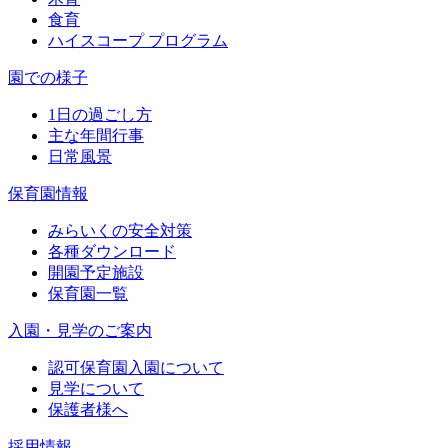
食育
ハイスコープ プログラム
園での様子
1日の過ごし方
主な年間行事
日常風景
保育園情報
みらいくの安全対策
各種ダウンロード
開園予定施設
保育園一覧
入園・見学のご案内
認可保育園入園について
見学について
保護者様へ
採用情報