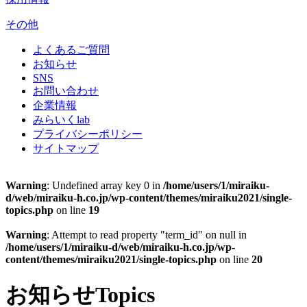
その他
よくあるご質問
お知らせ
SNS
お問い合わせ
企業情報
みらいくlab
プライバシーポリシー
サイトマップ
Warning
: Undefined array key 0 in
/home/users/1/miraiku-
d/web/miraiku-h.co.jp/wp-content/themes/miraiku2021/single-
topics.php
on line
19
Warning
: Attempt to read property "term_id" on null in
/home/users/1/miraiku-d/web/miraiku-h.co.jp/wp-
content/themes/miraiku2021/single-topics.php
on line
20
お知らせ
Topics