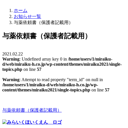
ホーム
お知らせ一覧
与薬依頼書（保護者記載用）
与薬依頼書（保護者記載用）
2021.02.22
Warning
: Undefined array key 0 in
/home/users/1/miraiku-
d/web/miraiku-h.co.jp/wp-content/themes/miraiku2021/single-
topics.php
on line
57
Warning
: Attempt to read property "term_id" on null in
/home/users/1/miraiku-d/web/miraiku-h.co.jp/wp-
content/themes/miraiku2021/single-topics.php
on line
57
与薬依頼書（保護者記載用）