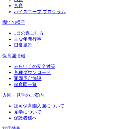
食育
ハイスコープ プログラム
園での様子
1日の過ごし方
主な年間行事
日常風景
保育園情報
みらいくの安全対策
各種ダウンロード
開園予定施設
保育園一覧
入園・見学のご案内
認可保育園入園について
見学について
保護者様へ
採用情報