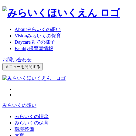
About
みらいくの想い
Vision
みらいくの保育
Daycare
園での様子
Facility
保育園情報
お問い合わせ
メニューを開閉する
みらいくの想い
みらいくの理念
みらいくの保育
環境整備
木育