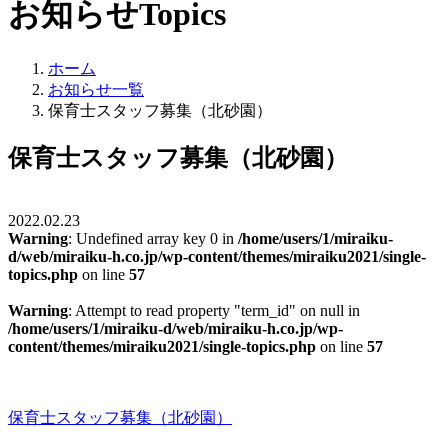
お知らせ
Topics
ホーム
お知らせ一覧
保育士スタッフ募集（北砂園）
保育士スタッフ募集（北砂園）
2022.02.23
Warning
: Undefined array key 0 in
/home/users/1/miraiku-
d/web/miraiku-h.co.jp/wp-content/themes/miraiku2021/single-
topics.php
on line
57
Warning
: Attempt to read property "term_id" on null in
/home/users/1/miraiku-d/web/miraiku-h.co.jp/wp-
content/themes/miraiku2021/single-topics.php
on line
57
保育士スタッフ募集（北砂園）