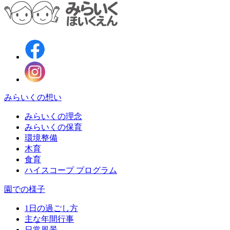
みらいくの想い
みらいくの理念
みらいくの保育
環境整備
木育
食育
ハイスコープ プログラム
園での様子
1日の過ごし方
主な年間行事
日常風景