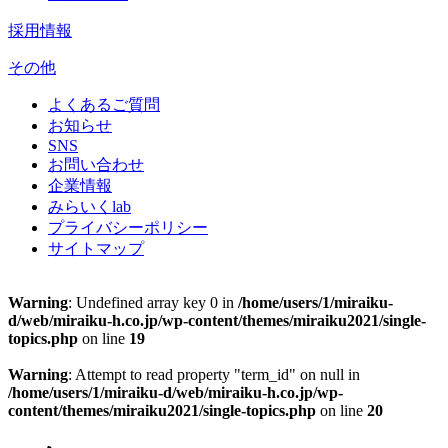
採用情報
その他
よくあるご質問
お知らせ
SNS
お問い合わせ
企業情報
みらいくlab
プライバシーポリシー
サイトマップ
Warning
: Undefined array key 0 in
/home/users/1/miraiku-
d/web/miraiku-h.co.jp/wp-content/themes/miraiku2021/single-
topics.php
on line
19
Warning
: Attempt to read property "term_id" on null in
/home/users/1/miraiku-d/web/miraiku-h.co.jp/wp-
content/themes/miraiku2021/single-topics.php
on line
20