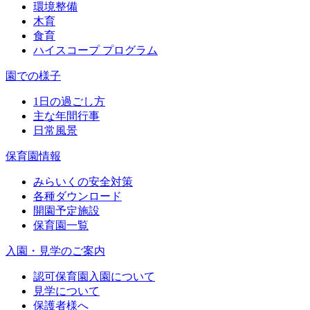
環境整備
木育
食育
ハイスコープ プログラム
園での様子
1日の過ごし方
主な年間行事
日常風景
保育園情報
みらいくの安全対策
各種ダウンロード
開園予定施設
保育園一覧
入園・見学のご案内
認可保育園入園について
見学について
保護者様へ