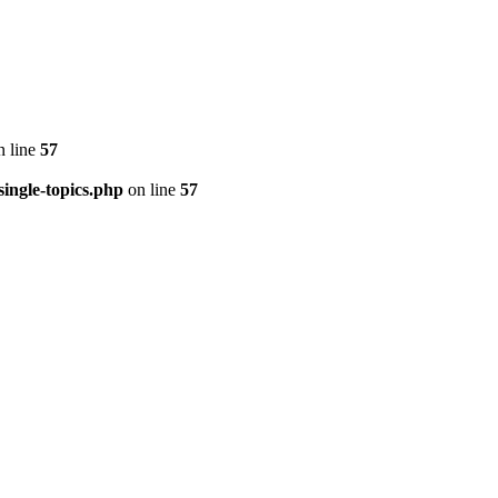
 line
57
ingle-topics.php
on line
57