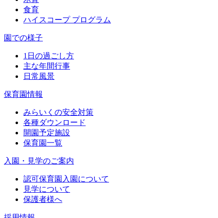
食育
ハイスコープ プログラム
園での様子
1日の過ごし方
主な年間行事
日常風景
保育園情報
みらいくの安全対策
各種ダウンロード
開園予定施設
保育園一覧
入園・見学のご案内
認可保育園入園について
見学について
保護者様へ
採用情報