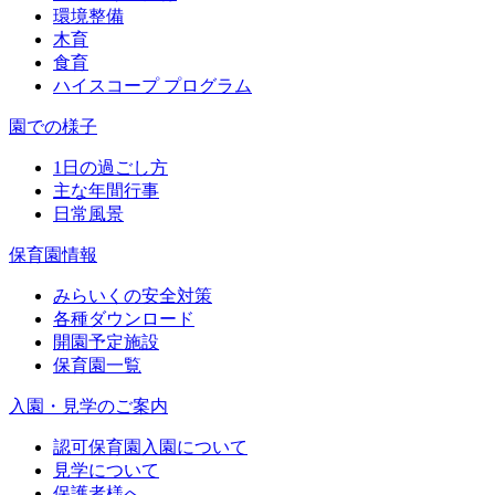
環境整備
木育
食育
ハイスコープ プログラム
園での様子
1日の過ごし方
主な年間行事
日常風景
保育園情報
みらいくの安全対策
各種ダウンロード
開園予定施設
保育園一覧
入園・見学のご案内
認可保育園入園について
見学について
保護者様へ