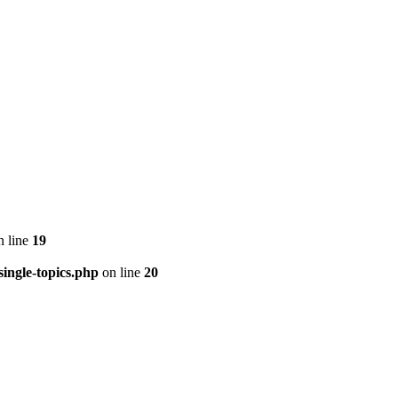
 line
19
ingle-topics.php
on line
20