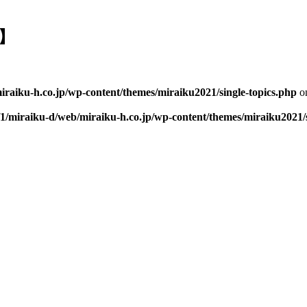
】
iraiku-h.co.jp/wp-content/themes/miraiku2021/single-topics.php
on
/1/miraiku-d/web/miraiku-h.co.jp/wp-content/themes/miraiku2021/s