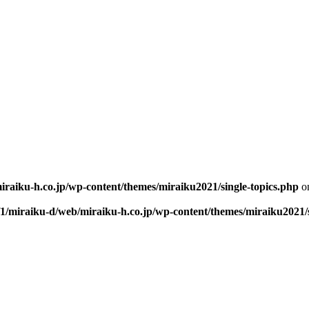
iraiku-h.co.jp/wp-content/themes/miraiku2021/single-topics.php
on
/1/miraiku-d/web/miraiku-h.co.jp/wp-content/themes/miraiku2021/s