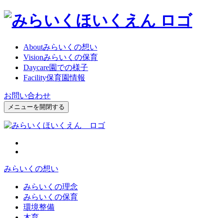
About
みらいくの想い
Vision
みらいくの保育
Daycare
園での様子
Facility
保育園情報
お問い合わせ
メニューを開閉する
みらいくの想い
みらいくの理念
みらいくの保育
環境整備
木育