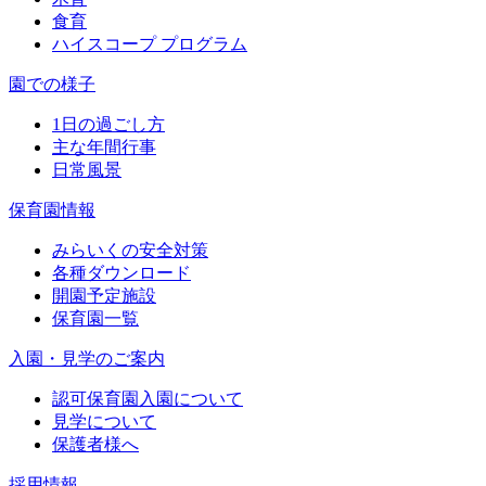
食育
ハイスコープ プログラム
園での様子
1日の過ごし方
主な年間行事
日常風景
保育園情報
みらいくの安全対策
各種ダウンロード
開園予定施設
保育園一覧
入園・見学のご案内
認可保育園入園について
見学について
保護者様へ
採用情報