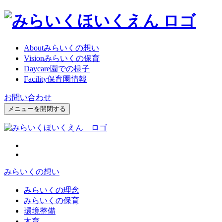
About
みらいくの想い
Vision
みらいくの保育
Daycare
園での様子
Facility
保育園情報
お問い合わせ
メニューを開閉する
みらいくの想い
みらいくの理念
みらいくの保育
環境整備
木育