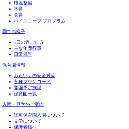
環境整備
木育
食育
ハイスコープ プログラム
園での様子
1日の過ごし方
主な年間行事
日常風景
保育園情報
みらいくの安全対策
各種ダウンロード
開園予定施設
保育園一覧
入園・見学のご案内
認可保育園入園について
見学について
保護者様へ