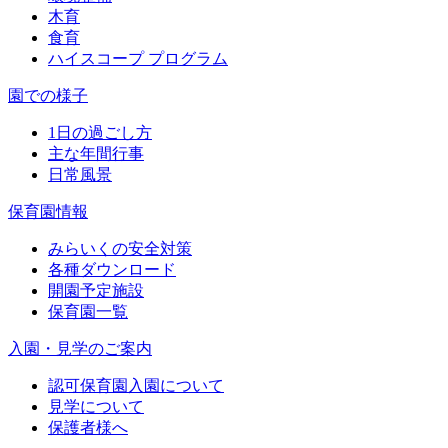
木育
食育
ハイスコープ プログラム
園での様子
1日の過ごし方
主な年間行事
日常風景
保育園情報
みらいくの安全対策
各種ダウンロード
開園予定施設
保育園一覧
入園・見学のご案内
認可保育園入園について
見学について
保護者様へ