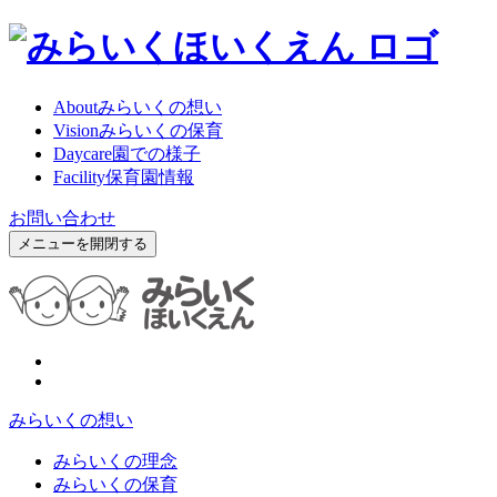
About
みらいくの想い
Vision
みらいくの保育
Daycare
園での様子
Facility
保育園情報
お問い合わせ
メニューを開閉する
みらいくの想い
みらいくの理念
みらいくの保育