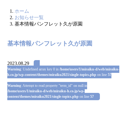
ホーム
お知らせ一覧
基本情報パンフレット久が原園
基本情報パンフレット久が原園
2023.08.29
Warning
: Undefined array key 0 in
/home/users/1/miraiku-d/web/miraiku-
h.co.jp/wp-content/themes/miraiku2021/single-topics.php
on line
57
Warning
: Attempt to read property "term_id" on null in
/home/users/1/miraiku-d/web/miraiku-h.co.jp/wp-
content/themes/miraiku2021/single-topics.php
on line
57