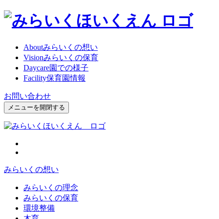
About
みらいくの想い
Vision
みらいくの保育
Daycare
園での様子
Facility
保育園情報
お問い合わせ
メニューを開閉する
みらいくの想い
みらいくの理念
みらいくの保育
環境整備
木育