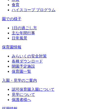
食育
ハイスコープ プログラム
園での様子
1日の過ごし方
主な年間行事
日常風景
保育園情報
みらいくの安全対策
各種ダウンロード
開園予定施設
保育園一覧
入園・見学のご案内
認可保育園入園について
見学について
保護者様へ
採用情報