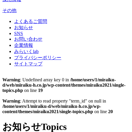
その他
よくあるご質問
お知らせ
SNS
お問い合わせ
企業情報
みらいくlab
プライバシーポリシー
サイトマップ
Warning
: Undefined array key 0 in
/home/users/1/miraiku-
d/web/miraiku-h.co.jp/wp-content/themes/miraiku2021/single-
topics.php
on line
19
Warning
: Attempt to read property "term_id" on null in
/home/users/1/miraiku-d/web/miraiku-h.co.jp/wp-
content/themes/miraiku2021/single-topics.php
on line
20
お知らせ
Topics