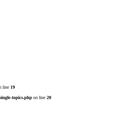
 line
19
ingle-topics.php
on line
20