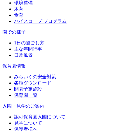
環境整備
木育
食育
ハイスコープ プログラム
園での様子
1日の過ごし方
主な年間行事
日常風景
保育園情報
みらいくの安全対策
各種ダウンロード
開園予定施設
保育園一覧
入園・見学のご案内
認可保育園入園について
見学について
保護者様へ