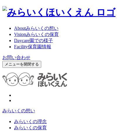
About
みらいくの想い
Vision
みらいくの保育
Daycare
園での様子
Facility
保育園情報
お問い合わせ
メニューを開閉する
みらいくの想い
みらいくの理念
みらいくの保育