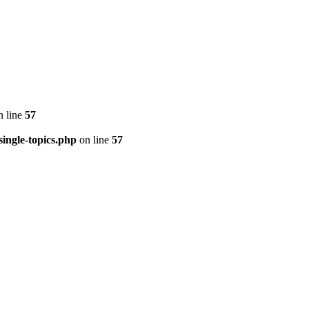
 line
57
ingle-topics.php
on line
57