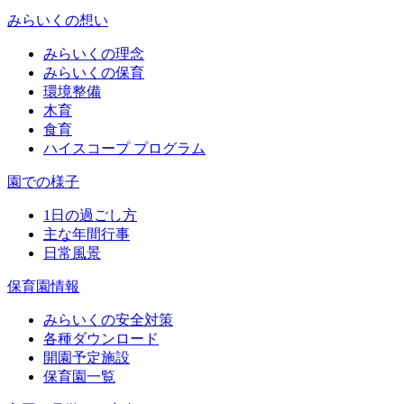
みらいくの想い
みらいくの理念
みらいくの保育
環境整備
木育
食育
ハイスコープ プログラム
園での様子
1日の過ごし方
主な年間行事
日常風景
保育園情報
みらいくの安全対策
各種ダウンロード
開園予定施設
保育園一覧