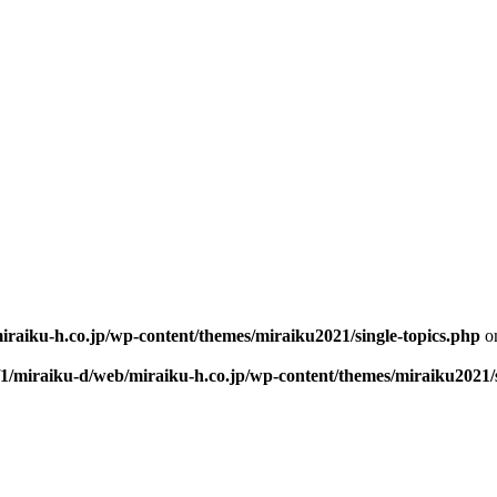
iraiku-h.co.jp/wp-content/themes/miraiku2021/single-topics.php
on
/1/miraiku-d/web/miraiku-h.co.jp/wp-content/themes/miraiku2021/s