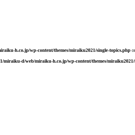
iraiku-h.co.jp/wp-content/themes/miraiku2021/single-topics.php
on
/1/miraiku-d/web/miraiku-h.co.jp/wp-content/themes/miraiku2021/s