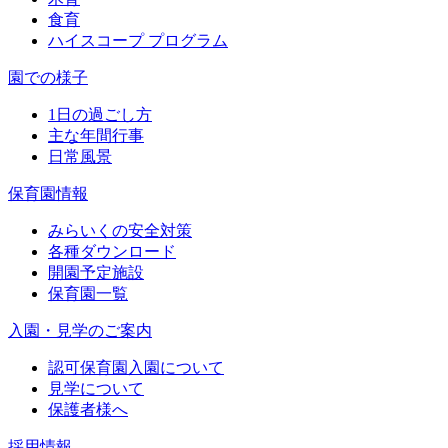
食育
ハイスコープ プログラム
園での様子
1日の過ごし方
主な年間行事
日常風景
保育園情報
みらいくの安全対策
各種ダウンロード
開園予定施設
保育園一覧
入園・見学のご案内
認可保育園入園について
見学について
保護者様へ
採用情報