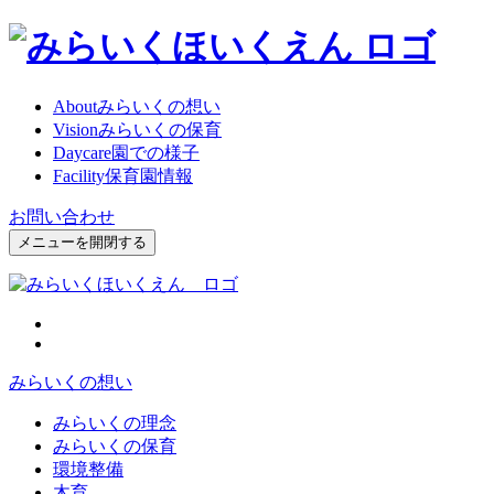
About
みらいくの想い
Vision
みらいくの保育
Daycare
園での様子
Facility
保育園情報
お問い合わせ
メニューを開閉する
みらいくの想い
みらいくの理念
みらいくの保育
環境整備
木育