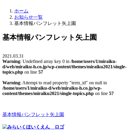
ホーム
お知らせ一覧
基本情報パンフレット矢上園
基本情報パンフレット矢上園
2021.03.31
Warning
: Undefined array key 0 in
/home/users/1/miraiku-
d/web/miraiku-h.co.jp/wp-content/themes/miraiku2021/single-
topics.php
on line
57
Warning
: Attempt to read property "term_id" on null in
/home/users/1/miraiku-d/web/miraiku-h.co.jp/wp-
content/themes/miraiku2021/single-topics.php
on line
57
基本情報パンフレット矢上園