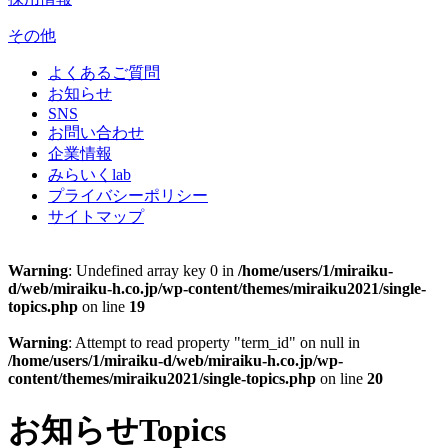
その他
よくあるご質問
お知らせ
SNS
お問い合わせ
企業情報
みらいくlab
プライバシーポリシー
サイトマップ
Warning
: Undefined array key 0 in
/home/users/1/miraiku-
d/web/miraiku-h.co.jp/wp-content/themes/miraiku2021/single-
topics.php
on line
19
Warning
: Attempt to read property "term_id" on null in
/home/users/1/miraiku-d/web/miraiku-h.co.jp/wp-
content/themes/miraiku2021/single-topics.php
on line
20
お知らせ
Topics