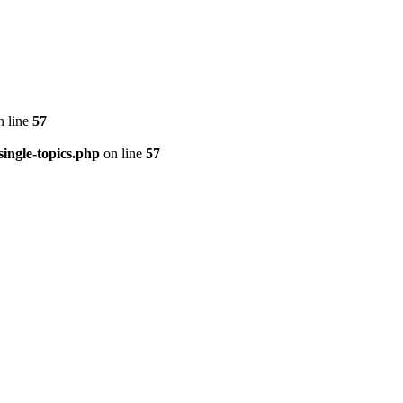
 line
57
ingle-topics.php
on line
57