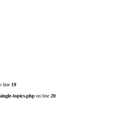
 line
19
ingle-topics.php
on line
20