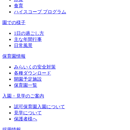
食育
ハイスコープ プログラム
園での様子
1日の過ごし方
主な年間行事
日常風景
保育園情報
みらいくの安全対策
各種ダウンロード
開園予定施設
保育園一覧
入園・見学のご案内
認可保育園入園について
見学について
保護者様へ
採用情報