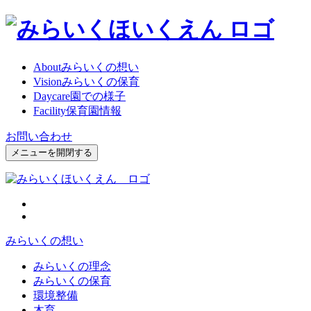
About
みらいくの想い
Vision
みらいくの保育
Daycare
園での様子
Facility
保育園情報
お問い合わせ
メニューを開閉する
みらいくの想い
みらいくの理念
みらいくの保育
環境整備
木育