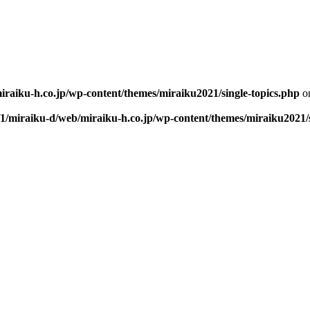
iraiku-h.co.jp/wp-content/themes/miraiku2021/single-topics.php
on
/1/miraiku-d/web/miraiku-h.co.jp/wp-content/themes/miraiku2021/s