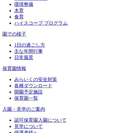
環境整備
木育
食育
ハイスコープ プログラム
園での様子
1日の過ごし方
主な年間行事
日常風景
保育園情報
みらいくの安全対策
各種ダウンロード
開園予定施設
保育園一覧
入園・見学のご案内
認可保育園入園について
見学について
保護者様へ