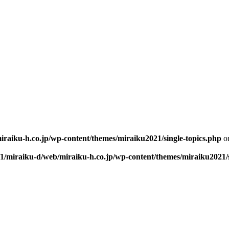
iraiku-h.co.jp/wp-content/themes/miraiku2021/single-topics.php
on
/1/miraiku-d/web/miraiku-h.co.jp/wp-content/themes/miraiku2021/s