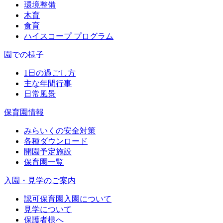
環境整備
木育
食育
ハイスコープ プログラム
園での様子
1日の過ごし方
主な年間行事
日常風景
保育園情報
みらいくの安全対策
各種ダウンロード
開園予定施設
保育園一覧
入園・見学のご案内
認可保育園入園について
見学について
保護者様へ