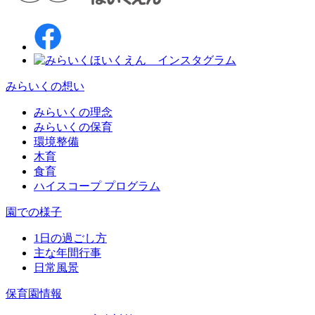
みらいくの想い
みらいくの理念
みらいくの保育
環境整備
木育
食育
ハイスコープ プログラム
園での様子
1日の過ごし方
主な年間行事
日常風景
保育園情報