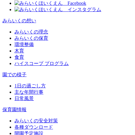
みらいくの想い
みらいくの理念
みらいくの保育
環境整備
木育
食育
ハイスコープ プログラム
園での様子
1日の過ごし方
主な年間行事
日常風景
保育園情報
みらいくの安全対策
各種ダウンロード
開園予定施設