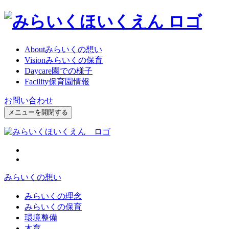
About
みらいくの想い
Vision
みらいくの保育
Daycare
園での様子
Facility
保育園情報
お問い合わせ
メニューを開閉する
みらいくの想い
みらいくの理念
みらいくの保育
環境整備
木育