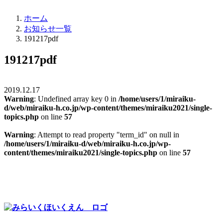
ホーム
お知らせ一覧
191217pdf
191217pdf
2019.12.17
Warning
: Undefined array key 0 in
/home/users/1/miraiku-
d/web/miraiku-h.co.jp/wp-content/themes/miraiku2021/single-
topics.php
on line
57
Warning
: Attempt to read property "term_id" on null in
/home/users/1/miraiku-d/web/miraiku-h.co.jp/wp-
content/themes/miraiku2021/single-topics.php
on line
57