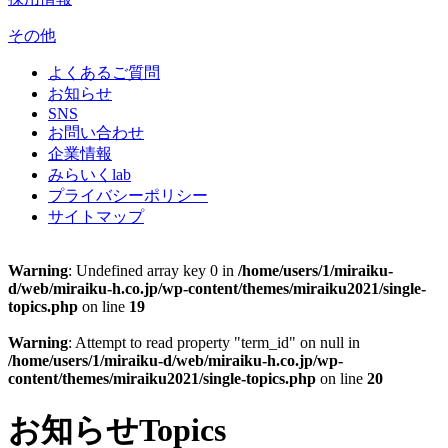
その他
よくあるご質問
お知らせ
SNS
お問い合わせ
企業情報
みらいくlab
プライバシーポリシー
サイトマップ
Warning
: Undefined array key 0 in
/home/users/1/miraiku-
d/web/miraiku-h.co.jp/wp-content/themes/miraiku2021/single-
topics.php
on line
19
Warning
: Attempt to read property "term_id" on null in
/home/users/1/miraiku-d/web/miraiku-h.co.jp/wp-
content/themes/miraiku2021/single-topics.php
on line
20
お知らせ
Topics