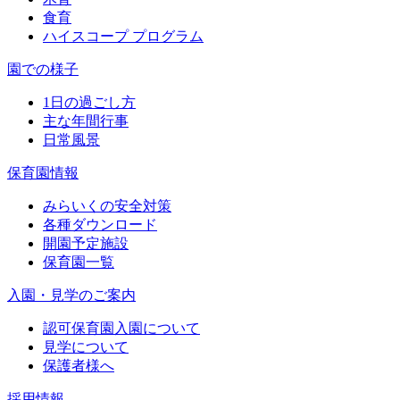
食育
ハイスコープ プログラム
園での様子
1日の過ごし方
主な年間行事
日常風景
保育園情報
みらいくの安全対策
各種ダウンロード
開園予定施設
保育園一覧
入園・見学のご案内
認可保育園入園について
見学について
保護者様へ
採用情報