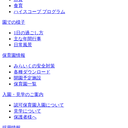
食育
ハイスコープ プログラム
園での様子
1日の過ごし方
主な年間行事
日常風景
保育園情報
みらいくの安全対策
各種ダウンロード
開園予定施設
保育園一覧
入園・見学のご案内
認可保育園入園について
見学について
保護者様へ
採用情報