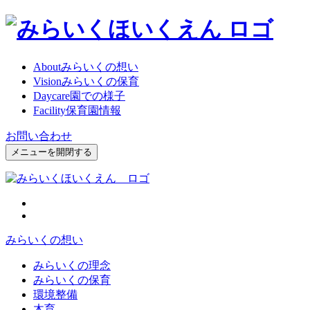
About
みらいくの想い
Vision
みらいくの保育
Daycare
園での様子
Facility
保育園情報
お問い合わせ
メニューを開閉する
みらいくの想い
みらいくの理念
みらいくの保育
環境整備
木育