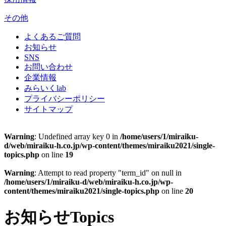
その他
よくあるご質問
お知らせ
SNS
お問い合わせ
企業情報
みらいくlab
プライバシーポリシー
サイトマップ
Warning
: Undefined array key 0 in
/home/users/1/miraiku-
d/web/miraiku-h.co.jp/wp-content/themes/miraiku2021/single-
topics.php
on line
19
Warning
: Attempt to read property "term_id" on null in
/home/users/1/miraiku-d/web/miraiku-h.co.jp/wp-
content/themes/miraiku2021/single-topics.php
on line
20
お知らせ
Topics