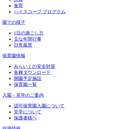
食育
ハイスコープ プログラム
園での様子
1日の過ごし方
主な年間行事
日常風景
保育園情報
みらいくの安全対策
各種ダウンロード
開園予定施設
保育園一覧
入園・見学のご案内
認可保育園入園について
見学について
保護者様へ
採用情報