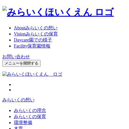
About
みらいくの想い
Vision
みらいくの保育
Daycare
園での様子
Facility
保育園情報
お問い合わせ
メニューを開閉する
みらいくの想い
みらいくの理念
みらいくの保育
環境整備
木育