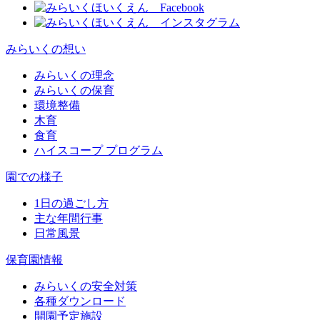
みらいくの想い
みらいくの理念
みらいくの保育
環境整備
木育
食育
ハイスコープ プログラム
園での様子
1日の過ごし方
主な年間行事
日常風景
保育園情報
みらいくの安全対策
各種ダウンロード
開園予定施設