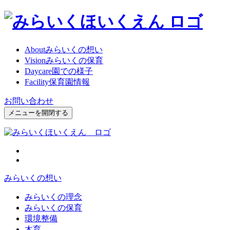
About
みらいくの想い
Vision
みらいくの保育
Daycare
園での様子
Facility
保育園情報
お問い合わせ
メニューを開閉する
みらいくの想い
みらいくの理念
みらいくの保育
環境整備
木育