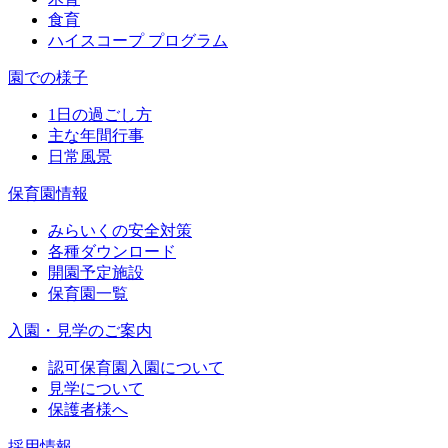
食育
ハイスコープ プログラム
園での様子
1日の過ごし方
主な年間行事
日常風景
保育園情報
みらいくの安全対策
各種ダウンロード
開園予定施設
保育園一覧
入園・見学のご案内
認可保育園入園について
見学について
保護者様へ
採用情報