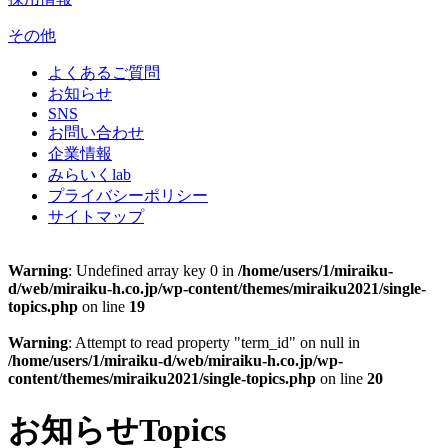
その他
よくあるご質問
お知らせ
SNS
お問い合わせ
企業情報
みらいくlab
プライバシーポリシー
サイトマップ
Warning
: Undefined array key 0 in
/home/users/1/miraiku-
d/web/miraiku-h.co.jp/wp-content/themes/miraiku2021/single-
topics.php
on line
19
Warning
: Attempt to read property "term_id" on null in
/home/users/1/miraiku-d/web/miraiku-h.co.jp/wp-
content/themes/miraiku2021/single-topics.php
on line
20
お知らせ
Topics