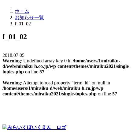
ホーム
お知らせ一覧
f_01_02
f_01_02
2018.07.05
Warning
: Undefined array key 0 in
/home/users/1/miraiku-
d/web/miraiku-h.co.jp/wp-content/themes/miraiku2021/single-
topics.php
on line
57
Warning
: Attempt to read property "term_id" on null in
/home/users/1/miraiku-d/web/miraiku-h.co.jp/wp-
content/themes/miraiku2021/single-topics.php
on line
57