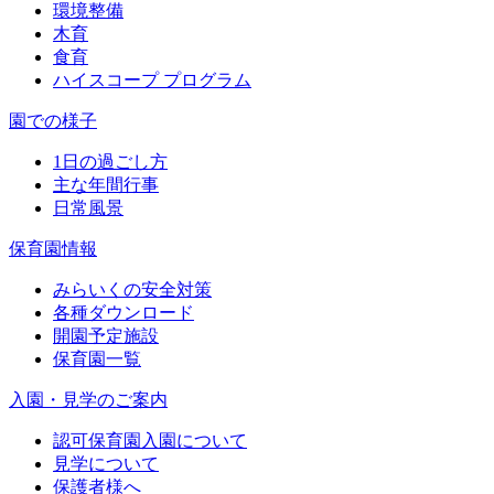
環境整備
木育
食育
ハイスコープ プログラム
園での様子
1日の過ごし方
主な年間行事
日常風景
保育園情報
みらいくの安全対策
各種ダウンロード
開園予定施設
保育園一覧
入園・見学のご案内
認可保育園入園について
見学について
保護者様へ