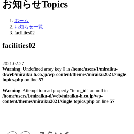
お知らせ
Topics
ホーム
お知らせ一覧
facilities02
facilities02
2021.02.27
Warning
: Undefined array key 0 in
/home/users/1/miraiku-
d/web/miraiku-h.co.jp/wp-content/themes/miraiku2021/single-
topics.php
on line
57
Warning
: Attempt to read property "term_id" on null in
/home/users/1/miraiku-d/web/miraiku-h.co.jp/wp-
content/themes/miraiku2021/single-topics.php
on line
57