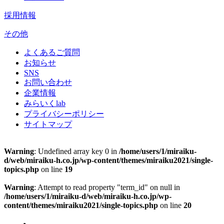
採用情報
その他
よくあるご質問
お知らせ
SNS
お問い合わせ
企業情報
みらいくlab
プライバシーポリシー
サイトマップ
Warning
: Undefined array key 0 in
/home/users/1/miraiku-
d/web/miraiku-h.co.jp/wp-content/themes/miraiku2021/single-
topics.php
on line
19
Warning
: Attempt to read property "term_id" on null in
/home/users/1/miraiku-d/web/miraiku-h.co.jp/wp-
content/themes/miraiku2021/single-topics.php
on line
20