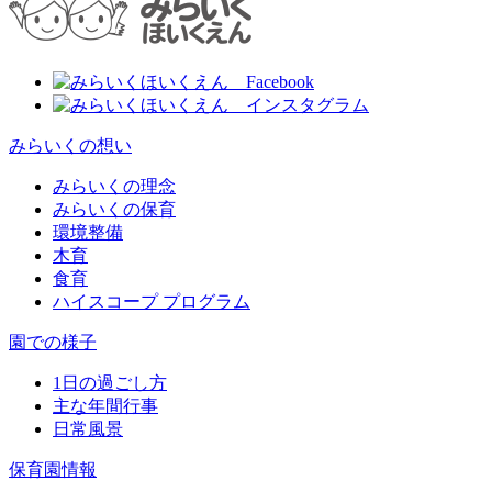
みらいくの想い
みらいくの理念
みらいくの保育
環境整備
木育
食育
ハイスコープ プログラム
園での様子
1日の過ごし方
主な年間行事
日常風景
保育園情報