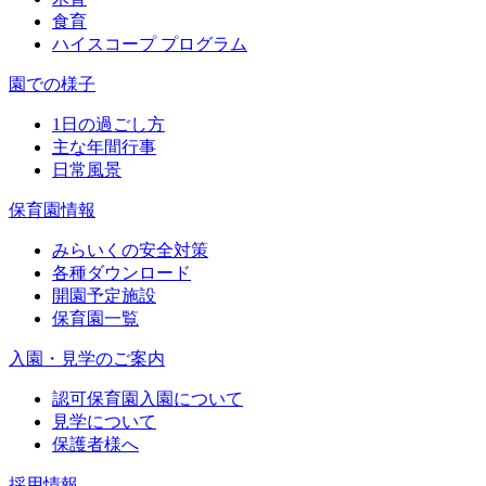
食育
ハイスコープ プログラム
園での様子
1日の過ごし方
主な年間行事
日常風景
保育園情報
みらいくの安全対策
各種ダウンロード
開園予定施設
保育園一覧
入園・見学のご案内
認可保育園入園について
見学について
保護者様へ
採用情報