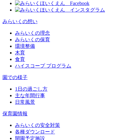
みらいくの想い
みらいくの理念
みらいくの保育
環境整備
木育
食育
ハイスコープ プログラム
園での様子
1日の過ごし方
主な年間行事
日常風景
保育園情報
みらいくの安全対策
各種ダウンロード
開園予定施設