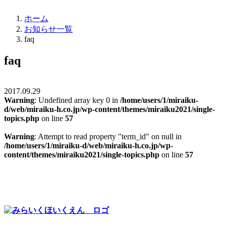
ホーム
お知らせ一覧
faq
faq
2017.09.29
Warning
: Undefined array key 0 in
/home/users/1/miraiku-
d/web/miraiku-h.co.jp/wp-content/themes/miraiku2021/single-
topics.php
on line
57
Warning
: Attempt to read property "term_id" on null in
/home/users/1/miraiku-d/web/miraiku-h.co.jp/wp-
content/themes/miraiku2021/single-topics.php
on line
57