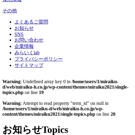
その他
よくあるご質問
お知らせ
SNS
お問い合わせ
企業情報
みらいくlab
プライバシーポリシー
サイトマップ
Warning
: Undefined array key 0 in
/home/users/1/miraiku-
d/web/miraiku-h.co.jp/wp-content/themes/miraiku2021/single-
topics.php
on line
19
Warning
: Attempt to read property "term_id" on null in
/home/users/1/miraiku-d/web/miraiku-h.co.jp/wp-
content/themes/miraiku2021/single-topics.php
on line
20
お知らせ
Topics