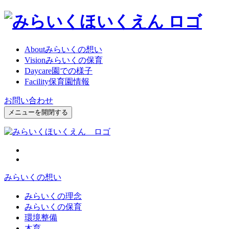
About
みらいくの想い
Vision
みらいくの保育
Daycare
園での様子
Facility
保育園情報
お問い合わせ
メニューを開閉する
みらいくの想い
みらいくの理念
みらいくの保育
環境整備
木育