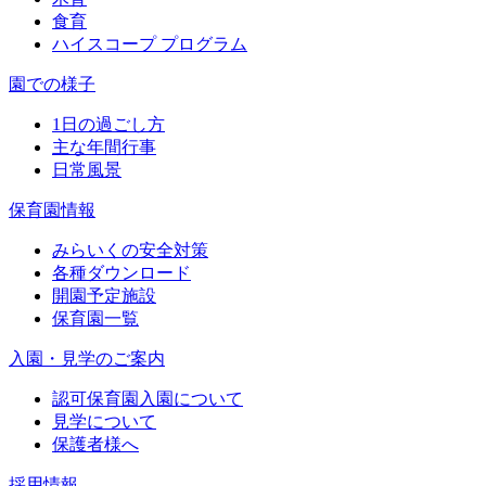
食育
ハイスコープ プログラム
園での様子
1日の過ごし方
主な年間行事
日常風景
保育園情報
みらいくの安全対策
各種ダウンロード
開園予定施設
保育園一覧
入園・見学のご案内
認可保育園入園について
見学について
保護者様へ
採用情報