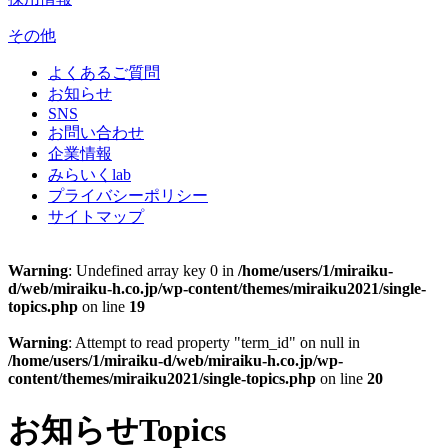
その他
よくあるご質問
お知らせ
SNS
お問い合わせ
企業情報
みらいくlab
プライバシーポリシー
サイトマップ
Warning
: Undefined array key 0 in
/home/users/1/miraiku-
d/web/miraiku-h.co.jp/wp-content/themes/miraiku2021/single-
topics.php
on line
19
Warning
: Attempt to read property "term_id" on null in
/home/users/1/miraiku-d/web/miraiku-h.co.jp/wp-
content/themes/miraiku2021/single-topics.php
on line
20
お知らせ
Topics