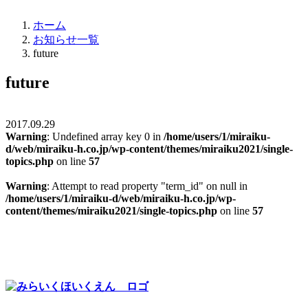
ホーム
お知らせ一覧
future
future
2017.09.29
Warning
: Undefined array key 0 in
/home/users/1/miraiku-
d/web/miraiku-h.co.jp/wp-content/themes/miraiku2021/single-
topics.php
on line
57
Warning
: Attempt to read property "term_id" on null in
/home/users/1/miraiku-d/web/miraiku-h.co.jp/wp-
content/themes/miraiku2021/single-topics.php
on line
57