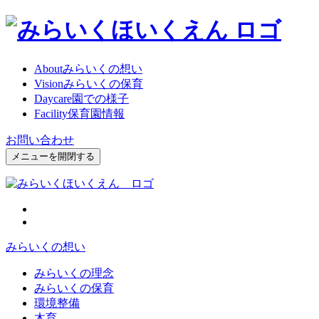
About
みらいくの想い
Vision
みらいくの保育
Daycare
園での様子
Facility
保育園情報
お問い合わせ
メニューを開閉する
みらいくの想い
みらいくの理念
みらいくの保育
環境整備
木育