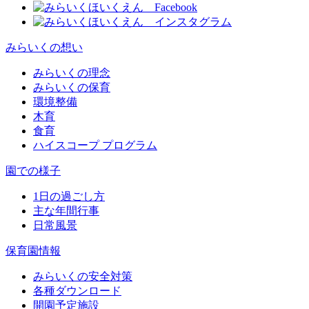
みらいくの想い
みらいくの理念
みらいくの保育
環境整備
木育
食育
ハイスコープ プログラム
園での様子
1日の過ごし方
主な年間行事
日常風景
保育園情報
みらいくの安全対策
各種ダウンロード
開園予定施設