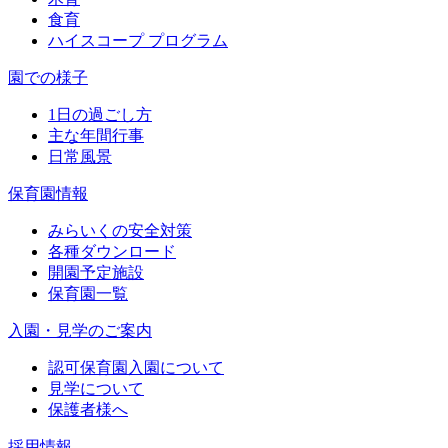
食育
ハイスコープ プログラム
園での様子
1日の過ごし方
主な年間行事
日常風景
保育園情報
みらいくの安全対策
各種ダウンロード
開園予定施設
保育園一覧
入園・見学のご案内
認可保育園入園について
見学について
保護者様へ
採用情報