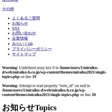
その他
よくあるご質問
お知らせ
SNS
お問い合わせ
企業情報
みらいくlab
プライバシーポリシー
サイトマップ
Warning
: Undefined array key 0 in
/home/users/1/miraiku-
d/web/miraiku-h.co.jp/wp-content/themes/miraiku2021/single-
topics.php
on line
19
Warning
: Attempt to read property "term_id" on null in
/home/users/1/miraiku-d/web/miraiku-h.co.jp/wp-
content/themes/miraiku2021/single-topics.php
on line
20
お知らせ
Topics