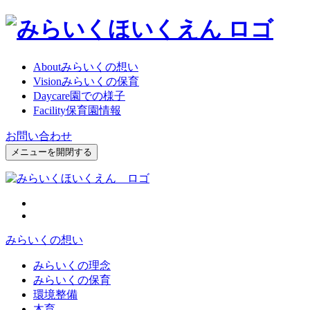
About
みらいくの想い
Vision
みらいくの保育
Daycare
園での様子
Facility
保育園情報
お問い合わせ
メニューを開閉する
みらいくの想い
みらいくの理念
みらいくの保育
環境整備
木育