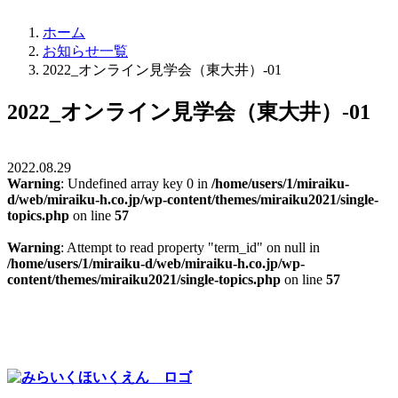
ホーム
お知らせ一覧
2022_オンライン見学会（東大井）-01
2022_オンライン見学会（東大井）-01
2022.08.29
Warning
: Undefined array key 0 in
/home/users/1/miraiku-
d/web/miraiku-h.co.jp/wp-content/themes/miraiku2021/single-
topics.php
on line
57
Warning
: Attempt to read property "term_id" on null in
/home/users/1/miraiku-d/web/miraiku-h.co.jp/wp-
content/themes/miraiku2021/single-topics.php
on line
57