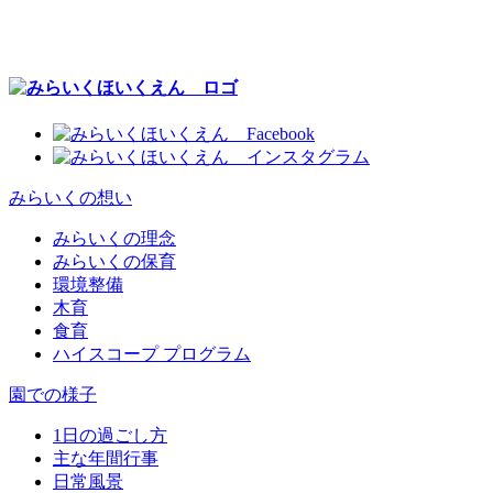
みらいくの想い
みらいくの理念
みらいくの保育
環境整備
木育
食育
ハイスコープ プログラム
園での様子
1日の過ごし方
主な年間行事
日常風景