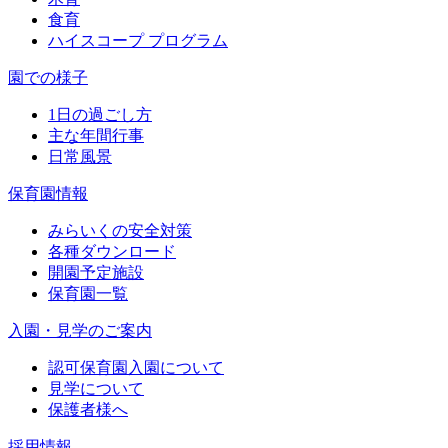
食育
ハイスコープ プログラム
園での様子
1日の過ごし方
主な年間行事
日常風景
保育園情報
みらいくの安全対策
各種ダウンロード
開園予定施設
保育園一覧
入園・見学のご案内
認可保育園入園について
見学について
保護者様へ
採用情報