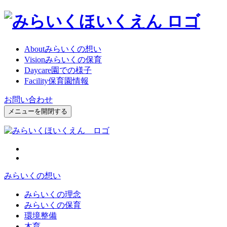
About
みらいくの想い
Vision
みらいくの保育
Daycare
園での様子
Facility
保育園情報
お問い合わせ
メニューを開閉する
みらいくの想い
みらいくの理念
みらいくの保育
環境整備
木育